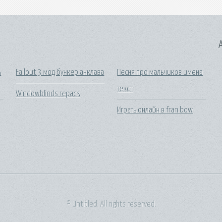
A
ь
Fallout 3 мод бункер анклава
Песня про мальчиков имена
текст
Windowblinds repack
Играть онлайн в fran bow
© Untitled. All rights reserved.