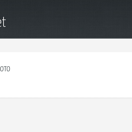
et
ото