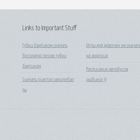
Links to Important Stuff
Губки бантиком скачать
Игры для девочек на скачат
бесплатно песню губки
на андроид
бантиком
Расписания автобусов
Скачать рингтон заколебал
рыбинск 9
ты