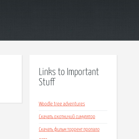
Links to Important
Stuff
Woodle tree adventures
Скачать охотничий симулятор
Скачать фильм торрент пропало