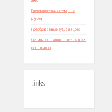
лето
Пневматическая схема рено
магнум
Преобразование аудио в видео
Скачать песни лион бесплатно и без
регистрации
Links