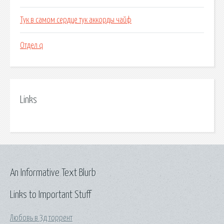
Тук в самом сердце тук аккорды чайф
Отдел q
Links
An Informative Text Blurb
Links to Important Stuff
Любовь в 3д торрент