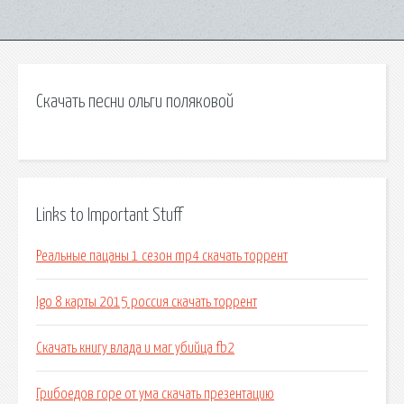
Скачать песни ольги поляковой
Links to Important Stuff
Реальные пацаны 1 сезон mp4 скачать торрент
Igo 8 карты 2015 россия скачать торрент
Скачать книгу влада и маг убийца fb2
Грибоедов горе от ума скачать презентацию