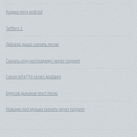
Кодеки mp4 android
Settlers 1
Дайнеко дыши скачать песню
Скачать игру нострадамус через торрент
Canon mf4730 series драйвер
Бутусов дыхание текст песни
Новинки поп музыки скачать через торрент