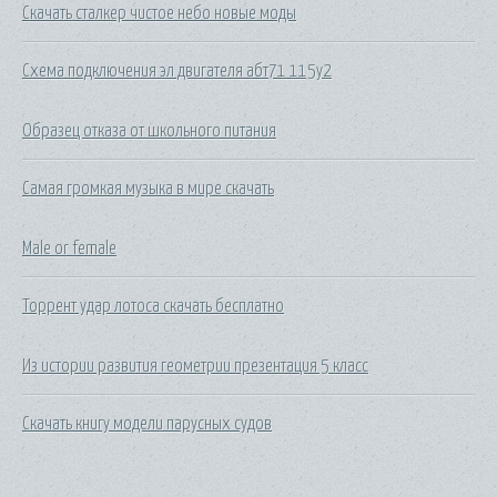
Скачать сталкер чистое небо новые моды
Схема подключения эл двигателя абт71 115у2
Образец отказа от школьного питания
Самая громкая музыка в мире скачать
Male or female
Торрент удар лотоса скачать бесплатно
Из истории развития геометрии презентация 5 класс
Скачать книгу модели парусных судов