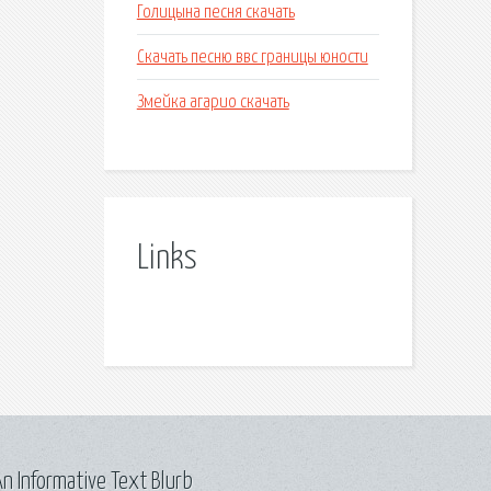
Голицына песня скачать
Скачать песню ввс границы юности
Змейка агарио скачать
Links
n Informative Text Blurb