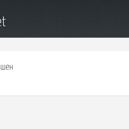
et
юшен