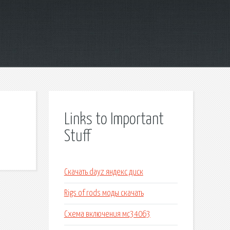
Links to Important
Stuff
Скачать dayz яндекс диск
Rigs of rods моды скачать
Схема включения мс34063