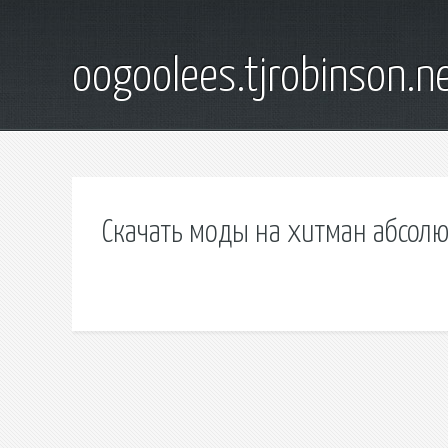
oogoolees.tjrobinson.n
Скачать моды на хитман абсол