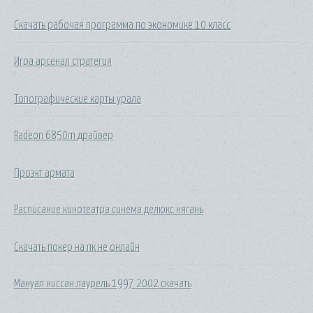
Скачать рабочая программа по экономике 10 класс
Игра арсенал стратегия
Топографические карты урала
Radeon 6850m драйвер
Проэкт армата
Расписание кинотеатра синема делюкс нягань
Скачать покер на пк не онлайн
Мануал ниссан лаурель 1997 2002 скачать