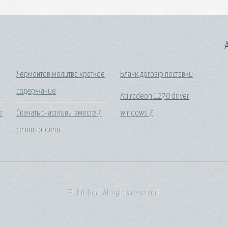
A
Лермонтов молитва краткое
Бланк договір поставки
содержание
Ati radeon 1270 driver
е
Скачать счастливы вместе 7
windows 7
сезон торрент
© Untitled. All rights reserved.