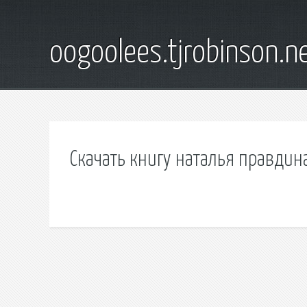
oogoolees.tjrobinson.n
Скачать книгу наталья правдин