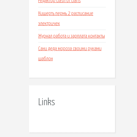
Редактор clash of clans
Кишерть пермь 2 расписание
электричек
Журнал работа и зарплата контакты
Сани деда мороза своими руками
шаблон
Links