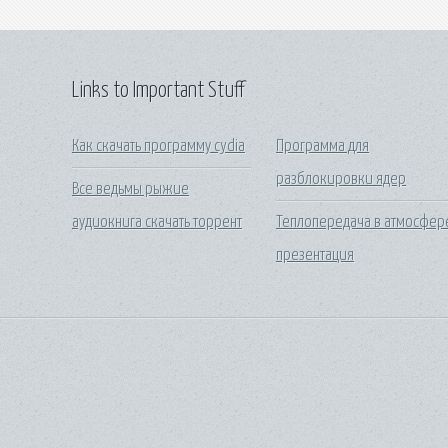
Links to Important Stuff
Как скачать программу cydia
Программа для
разблокировки ядер
Все ведьмы рыжие
аудиокнига скачать торрент
Теплопередача в атмосфер
презентация