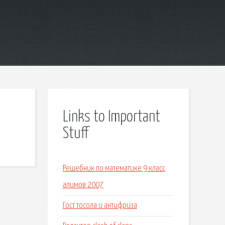
Links to Important
Stuff
Решебник по математике 9 класс
алимов 2007
Гост тосола и антифриза