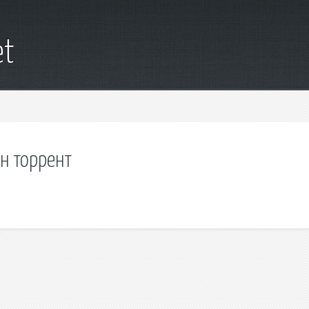
et
он торрент