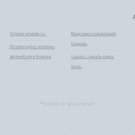
A
Торрент xnview rus
Минусовка колыбельная
родники
Договор купли продажи
автомобиля в брянске
Скачать с онлайн радио
песни
© Untitled. All rights reserved.