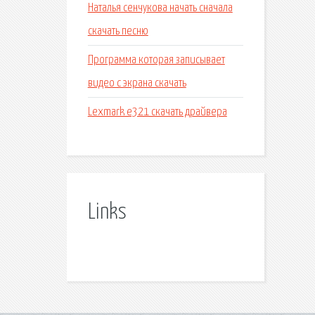
Наталья сенчукова начать сначала
скачать песню
Программа которая записывает
видео с экрана скачать
Lexmark e321 скачать драйвера
Links