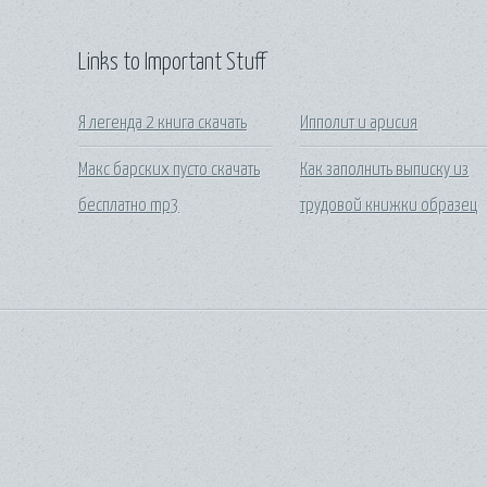
Links to Important Stuff
Я легенда 2 книга скачать
Ипполит и арисия
Макс барских пусто скачать
Как заполнить выписку из
бесплатно mp3
трудовой книжки образец