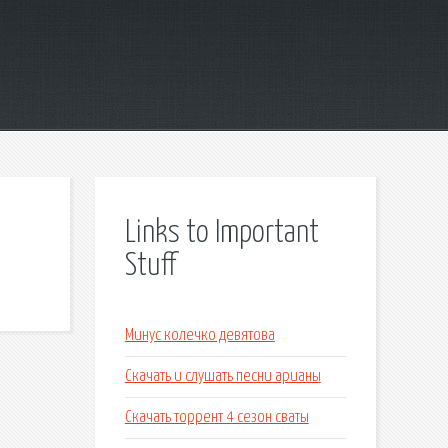
Links to Important
Stuff
Минус колечко девятова
Скачать и слушать песни арианы
Скачать торрент 4 сезон сваты