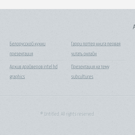
A
Белорусской кухни
Гарри поттер книга первая
презентация
читать онлайн
Архив драйверов intel hd
Презентация на тему
graphics
subcultures
© Untitled. All rights reserved.