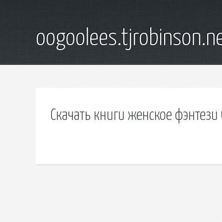
oogoolees.tjrobinson.n
Скачать книги женское фэнтези