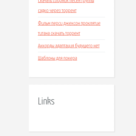
Скачать сборник песен группы
садко через торрент
Фильм перси джексон проклятие
титана скачать торрент
Аккорды адаптация будущего нет
Шаблоны для покера
Links