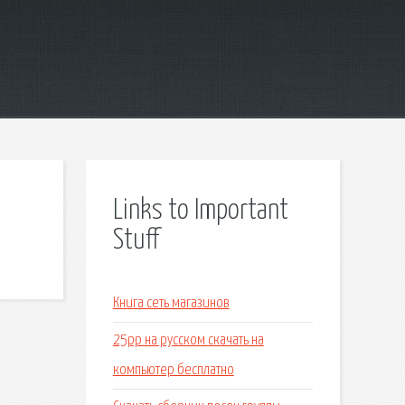
Links to Important
Stuff
Книга сеть магазинов
25pp на русском скачать на
компьютер бесплатно