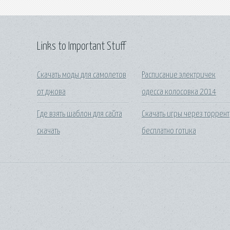
Links to Important Stuff
Скачать моды для самолетов
Расписание электричек
от джова
одесса колосовка 2014
Где взять шаблон для сайта
Скачать игры через торрент
скачать
бесплатно готика