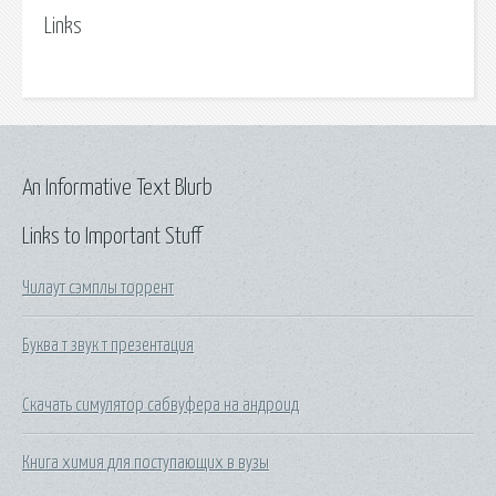
Links
An Informative Text Blurb
Links to Important Stuff
Чилаут сэмплы торрент
Буква т звук т презентация
Скачать симулятор сабвуфера на андроид
Книга химия для поступающих в вузы