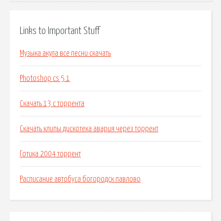
Links to Important Stuff
Музыка акула все песни скачать
Photoshop cs 5 1
Скачать 13 с торрента
Скачать клипы дискотека авария через торрент
Готика 2004 торрент
Расписание автобуса богородск павлово