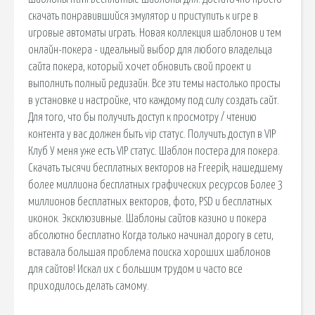
скачать понравившийся эмулятор и приступить к игре в
игровые автоматы играть. Новая коллекция шаблонов и тем
онлайн-покера - идеальный выбор для любого владельца
сайта покера, который хочет обновить свой проект и
выполнить полный редизайн. Все эти темы настолько просты
в установке и настройке, что каждому под силу создать сайт.
Для того, что бы получить доступ к просмотру / чтению
контента у вас должен быть vip статус. Получить доступ в VIP
Клуб У меня уже есть VIP статус. Шаблон постера для покера.
Скачать тысячи бесплатных векторов на Freepik, нашедшему
более миллиона бесплатных графических ресурсов Более 3
миллионов бесплатных векторов, фото, PSD и бесплатных
иконок. Эксклюзивные. Шаблоны сайтов казино и покера
абсолютно бесплатно Когда только начинал дорогу в сети,
вставала большая проблема поиска хороших шаблонов
для сайтов! Искал их с большим трудом и часто все
приходилось делать самому.