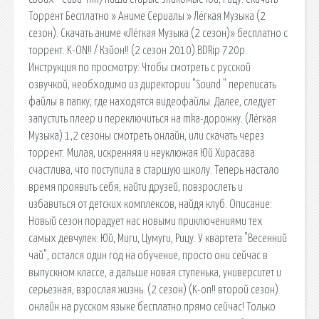
Торрент Бесплатно » Аниме Сериалы » Лёгкая Музыка (2
сезон). Скачать аниме «Лёгкая Музыка (2 сезон)» бесплатно c
торрент. K-ON!! / Кэйон!! (2 сезон 2010) BDRip 720p.
Инструкция по просмотру: Чтобы смотреть с русской
озвучкой, необходимо из директории "Sound " переписать
файлы в папку, где находятся видеофайлы. Далее, следует
запустить плеер и переключиться на mka-дорожку. (Лёгкая
Музыка) 1,2 сезоны смотреть онлайн, или скачать через
торрент. Милая, искренняя и неуклюжая Юй Хирасава
счастлива, что поступила в старшую школу. Теперь настало
время проявить себя, найти друзей, повзрослеть и
избавиться от детских комплексов, найдя клуб. Описание:
Новый сезон порадует нас новыми приключениями тех
самых девчулек: Юй, Миги, Цумуги, Рицу. У квартета "Весенний
чай", остался один год на обучение, просто они сейчас в
выпускном классе, а дальше новая ступенька, университет и
серьезная, взрослая жизнь. (2 сезон) (K-on!! второй сезон)
онлайн на русском языке бесплатно прямо сейчас! Только