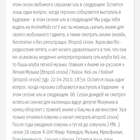
этом сезон любимого сериалае или в следующем. Остается
лишь один вопрос: когда героини собираются выступить в
Будокане - в этом сезоне или в следующем? Мы рады тебя
видеть на AnimeMobi.ru! У нас ты можешь скачать аниме для
своего мобильного гаджета, а также смотреть аниме онлайн,
бесплатно и без регистрации. Второй сезон. Хирасава Юи -
редкостная летяга, и нет ничего удивительного в том, что она
по-осаковски неудачно интерпретировала суть клуба Кей-он,
то бишь клуба лёгкой музыки. Главная » Аниме на-русском »
Лёгкая Музыка (Второй сезон) / Кэйон. Кей-он / Кэйон!!
(второй сезон) 3gp. 22.04.2010, 18:54. Остается лишь один
вопрос: когда героини собираются выступить в Будокане - в
этом сезоне или в следующем. 06. Сезон дождей! не смотрел
кстати.но скачал для коллекции.вдруг депутат Мизулина в
конец оборзеет.с травлей аниме.и бац мы в авганистане. Ура
только отчаялся озвучки и начал смотреть второй сезон)
После года ожидания озвучки и тут её до озвучили ) УРА. 2
сезон 36 серия. K-On!! Жанр: Комедия, Музыка, Мультфильм,
Повседневность, Сериал и Школа. Остается лишь один