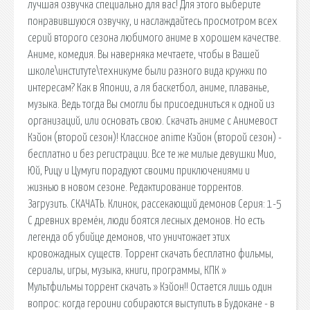
лучшая озвучка специально для вас! Для этого выберите
понравившуюся озвучку, и наслаждайтесь просмотром всех
серий второго сезона любимого аниме в хорошем качестве.
Аниме, комедия. Вы наверняка мечтаете, чтобы в Вашей
школе\институте\техникуме были разного вида кружки по
интересам? Как в Японии, а ля баскетбол, аниме, плаванье,
музыка. Ведь тогда Вы смогли бы присоединиться к одной из
организаций, или основать свою. Скачать аниме с Анимевост
Кэйон (второй сезон)! Классное anime Кэйон (второй сезон) -
бесплатно и без регистрации. Все те же милые девушки Мио,
Юй, Рицу и Цумуги порадуют своими приключениями и
жизнью в новом сезоне. Редактирование торрентов.
Загрузить. СКАЧАТЬ. Клинок, рассекающий демонов Серия: 1-5
С древних времён, люди боятся лесных демонов. Но есть
легенда об убийце демонов, что уничтожает этих
кровожадных существ. Торрент скачать бесплатно фильмы,
сериалы, игры, музыка, книги, программы, КПК »
Мультфильмы торрент скачать » Кэйон!! Остается лишь один
вопрос: когда героини собираются выступить в Будокане - в