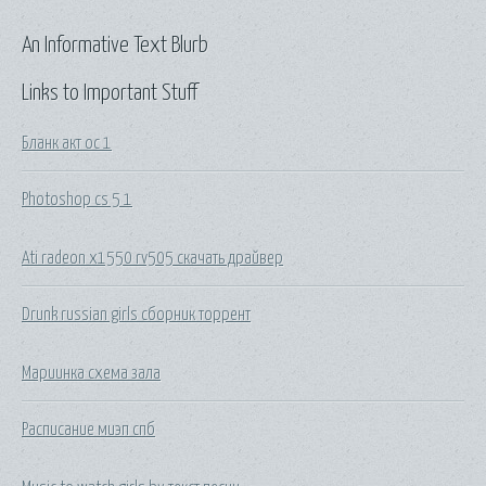
An Informative Text Blurb
Links to Important Stuff
Бланк акт ос 1
Photoshop cs 5 1
Ati radeon x1550 rv505 скачать драйвер
Drunk russian girls сборник торрент
Мариинка схема зала
Расписание миэп спб