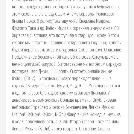
вопрос: когда героини собираются выступить в Будокане - в
этом сезоне или в следующем. Аниме сериалы. Режиссер:
Ямада Наоко. В ролях: Такэтацу Аяна, Ёнэдзава Мадока,
Фудзито Тика и др. Кэйон!Милая, искренняя и неуклюжая Юй
Хирасава счастлива, что поступила в старшую школу. В этом
сезоне мы встретим изрядно постаревшего Джуничи, и опять
будем переживать вместе с героями. События крут. Описание:
Продолжение бесконечной саги об острове Хатсунэдзима с
вечно цветущей сакурой. В этом сезоне мы встретим изрядно
постаревшего Джуничи, и опять. Смотреть онлайн аниме
Кэйон! (ТВ-2) - В последний класс переходят девочки из
группы «Вечерний чай». Цумуги, Рицу, Юй и Мио оказываются
в одном классе благодаря своему куратору Яманаки. У
девочек есть возможность больше времени. Опубликован
небольшой трейлер 2 сезона Ванпанчмен. Лёгкая Музыка
(Кэйон!, Кей-он!, Кейон!, K-On!) Жанр аниме: комедия, музыка,
школа, повседневность. Скачать Второй сезон + все спешлы
Лёгкая Музыка (K-On!) через торрент. Описание: Состав