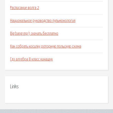
Расписание волга 2
Национальное руководство пульмонология
Big bang mp3 скачать бесплатно
Как собрать косилку роторную польскую схема
Гдз алгебра 8 класс кинащук
Links