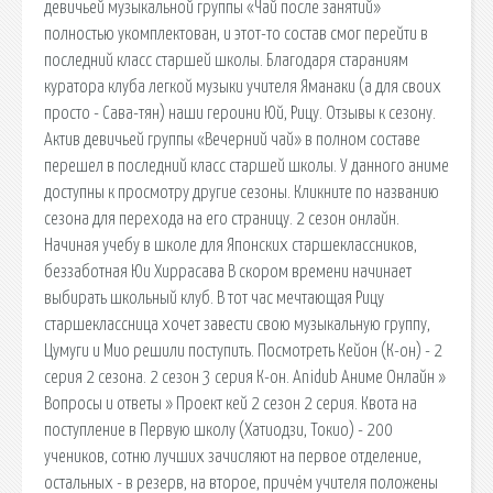
девичьей музыкальной группы «Чай после занятий»
полностью укомплектован, и этот-то состав смог перейти в
последний класс старшей школы. Благодаря стараниям
куратора клуба легкой музыки учителя Яманаки (а для своих
просто - Сава-тян) наши героини Юй, Рицу. Отзывы к сезону.
Актив девичьей группы «Вечерний чай» в полном составе
перешел в последний класс старшей школы. У данного аниме
доступны к просмотру другие сезоны. Кликните по названию
сезона для перехода на его страницу. 2 сезон онлайн.
Начиная учебу в школе для Японских старшеклассников,
беззаботная Юи Хиррасава В скором времени начинает
выбирать школьный клуб. В тот час мечтающая Рицу
старшеклассница хочет завести свою музыкальную группу,
Цумуги и Мио решили поступить. Посмотреть Кейон (К-он) - 2
серия 2 сезона. 2 сезон 3 серия К-он. Anidub Аниме Онлайн »
Вопросы и ответы » Проект кей 2 сезон 2 серия. Квота на
поступление в Первую школу (Хатиодзи, Токио) - 200
учеников, сотню лучших зачисляют на первое отделение,
остальных - в резерв, на второе, причём учителя положены