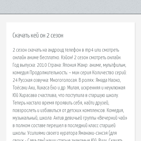
Скачать кей он 2 сезон
2 сезон скачать на андроид телефон в mp4 или смотреть
онлайн аниме бесплатно. Кэйон! 2 сезон смотреть онлайн.
Год выпуска: 2010 Страна: Япония Жанр: аниме, мультфильм,
комедия Продолжительность: ~ мин серия Количество серий:
24 Русская озвучка: Многоголосая. В ролях: Ямада Наоко,
Тоёсаки Аки, Хикаса Ёко и др. Милая, искренняя и неуклюжая
Юй Хирасава счастлива, что поступила в старшую школу.
Теперь настало время проявить себя, найти друзей,
повзрослеть и избавиться от детских комплексов. Комедия,
музыкальный, школа. Актив девичьей группы «Вечерний чай»
в полном составе перешел в последний класс старшей
школы. Усилиями своего куратора Яманаки-сэнсэя (для
своих - Сава-тян) наши старые знакомые Юй, Рицу. Скачать