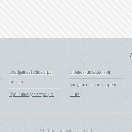
A
Goodgamestudios игра
Справочник свифт код
скачать
Анекдоты скачать торрент
Прошивка для астро 320
книга
© Untitled. All rights reserved.