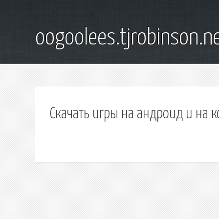
oogoolees.tjrobinson.n
Скачать игры на андроид и на 