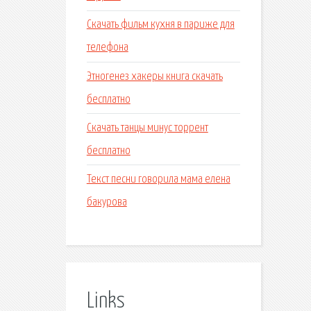
Скачать фильм кухня в париже для
телефона
Этногенез хакеры книга скачать
бесплатно
Скачать танцы минус торрент
бесплатно
Текст песни говорила мама елена
бакурова
Links