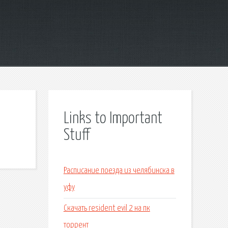
Links to Important
Stuff
Расписание поезда из челябинска в
уфу
Скачать resident evil 2 на пк
торрент