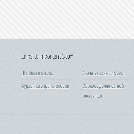
Links to Important Stuff
Htc desire s 4pda
Скачать песню алфавит
Аудиокнига трансчеловек
Образец должностной
инструкции