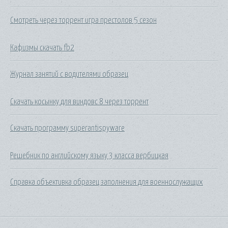
Смотреть через торрент игра престолов 5 сезон
Кафизмы скачать fb2
Журнал занятий с водителями образец
Скачать косынку для виндовс 8 через торрент
Скачать программу superantispyware
Решебник по английскому языку 3 класса вербицкая
Справка объективка образец заполнения для военнослужащих