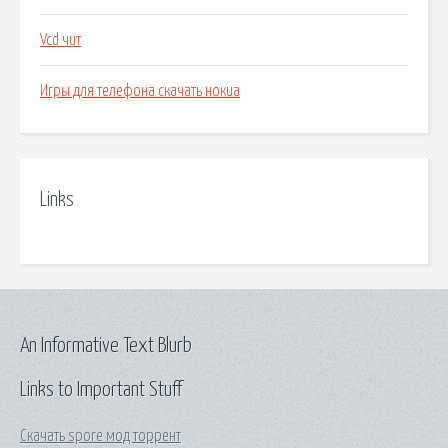
Vcd чит
Игры для телефона скачать нокиа
Links
An Informative Text Blurb
Links to Important Stuff
Скачать spore мод торрент