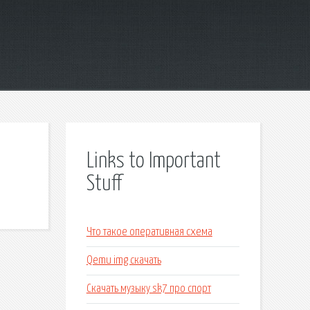
Links to Important
Stuff
Что такое оперативная схема
Qemu img скачать
Скачать музыку sk7 про спорт