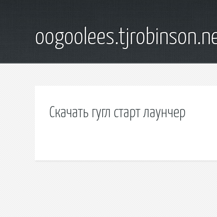
oogoolees.tjrobinson.n
Скачать гугл старт лаунчер