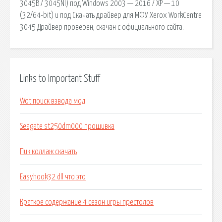
3045B / 3045NI) под Windows 2003 — 2016 / XP — 10
(32/64-bit) и под Скачать драйвер для МФУ Xerox WorkCentre
3045 Драйвер проверен, скачан с официального сайта.
Links to Important Stuff
Wot поиск взвода мод
Seagate st250dm000 прошивка
Пик коллаж скачать
Easyhook32 dll что это
Краткое содержание 4 сезон игры престолов