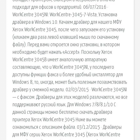
подходит для офисов и предприятий. 06/07/2016 ·
WorkCentre 3045NI: WorkCentre-3045-7-Vista; Установка
драйвера в Windows 10. Качаем драйвер для нашего МФУ
Xerox WorkCentre 3045, после чего запускаем его установку
(кликаем два раза левой клавишей мыши по скачанному
файлу). Перед вами откроется окно установки, в котором
необходимо будет нажать «Accept». Поскольку Xerox
WorkCentre 3045B имеет аналогичную аппаратную
составляющую, что и WorkCentre 3045NI, у последнего
доступны функции факса и более удобный инсталлятор для
Windows 8, то, иногда, может быть полезным позаимствовать
драйвер у смежной модели. 02/03/2015 · WorkCentre 3045NI
— с факсом. Драйверы для этих моделей различаются, но все
поддерживают русский язык. Для Windows 7/8/8.1/10 С
данной страницы можно бесплатно скачать драйвера
принтера Xerox WorkCentre 3045 Ниже вы можете
ознакомиться с описанием файла. 03/12/2015 · Драйверы
для МФУ серии Xerox WorkCentre 3045 (Xerox WorkCentre