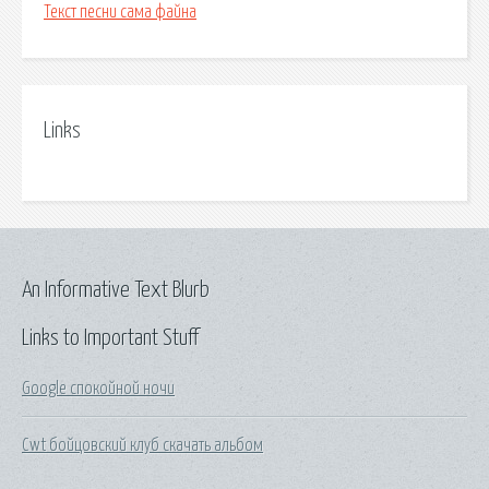
Текст песни сама файна
Links
An Informative Text Blurb
Links to Important Stuff
Google спокойной ночи
Cwt бойцовский клуб скачать альбом