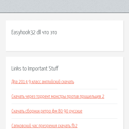
Easyhook32 dll что это
Links to Important Stuff
Дпа 2014 9 класс английский скачать
Скачать через торрент монстры против пришельцев 2
Скачать сборник ретро фм 80 90 русские
Сапковский час презрения скачать fb2