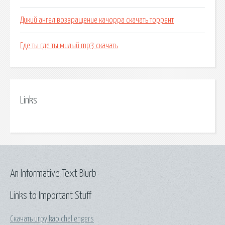
Дикий ангел возвращение качорра скачать торрент
Где ты где ты милый mp3 скачать
Links
An Informative Text Blurb
Links to Important Stuff
Скачать игру kao challengers