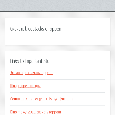
Скачать bluestacks с торрент
Links to Important Stuff
Эмили игра скачать торрент
Шварц презентация
Command conquer generals русификатор
Dino mc 47 2011 скачать торрент