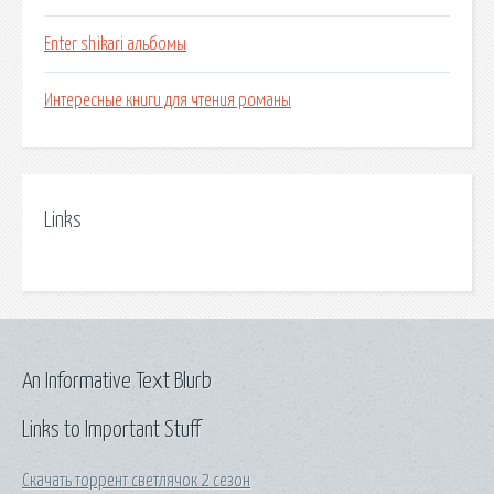
Enter shikari альбомы
Интересные книги для чтения романы
Links
An Informative Text Blurb
Links to Important Stuff
Скачать торрент светлячок 2 сезон