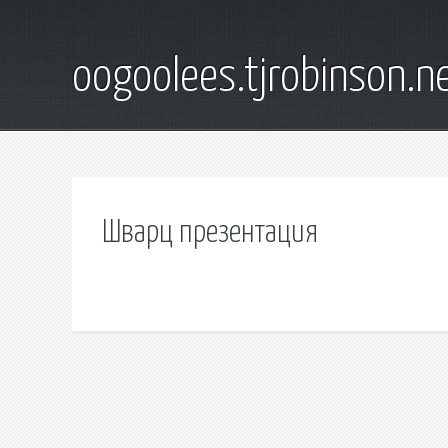
oogoolees.tjrobinson.n
Шварц презентация