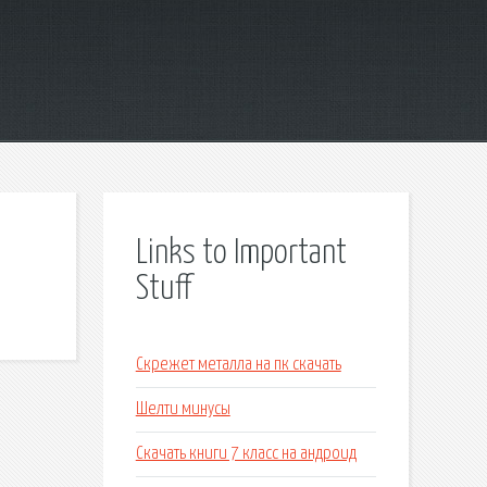
Links to Important
Stuff
Скрежет металла на пк скачать
Шелти минусы
Скачать книги 7 класс на андроид