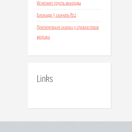
Исчезнет грусть аккорды
Блокада 3 скачать fb2
Презентация сказки у страха глаза
велики
Links