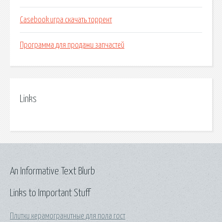
Casebook игра скачать торрент
Программа для продажи запчастей
Links
An Informative Text Blurb
Links to Important Stuff
Плитки керамогранитные для пола гост