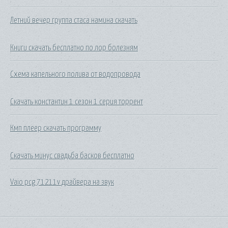
Летний вечер группа стаса намина скачать
Книги скачать бесплатно по лор болезням
Схема капельного полива от водопровода
Скачать константин 1 сезон 1 серия торрент
Кмп плеер скачать программу
Скачать минус свадьба басков бесплатно
Vaio pcg 71211v драйвера на звук