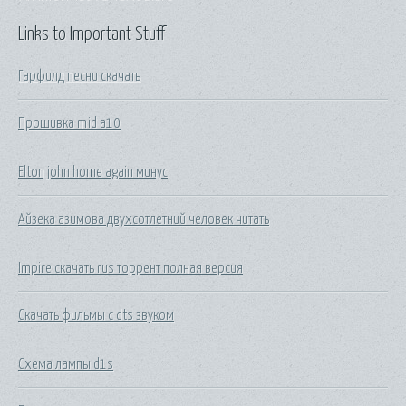
Links to Important Stuff
Гарфилд песни скачать
Прошивка mid a10
Elton john home again минус
Айзека азимова двухсотлетний человек читать
Impire скачать rus торрент полная версия
Скачать фильмы с dts звуком
Схема лампы d1s