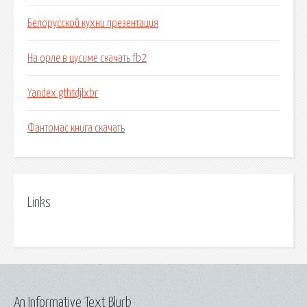
Белорусской кухни презентация
На орле в цусиме скачать fb2
Yandex gthtdjlxbr
Фантомас книга скачать
Links
An Informative Text Blurb