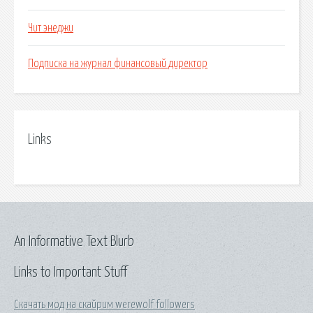
Чит энеджи
Подписка на журнал финансовый директор
Links
An Informative Text Blurb
Links to Important Stuff
Скачать мод на скайрим werewolf followers