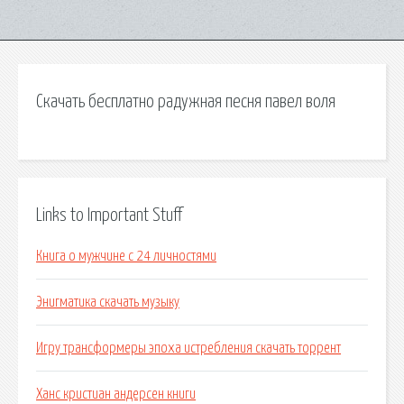
Скачать бесплатно радужная песня павел воля
Links to Important Stuff
Книга о мужчине с 24 личностями
Энигматика скачать музыку
Игру трансформеры эпоха истребления скачать торрент
Ханс кристиан андерсен книги