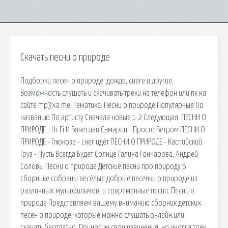
Скачать песни о природе
Подборки песен о природе: дожде, снеге и другие.
Возможность слушать и скачивать треки на телефон или пк на
сайте mp3xa.me. Тематика: Песни о природе Популярные По
названию По артисту Сначала новые 1 2 Следующая. ПЕСНИ О
ПРИРОДЕ - Hi-Fi И Вячеслав Самарин - Просто Ветром ПЕСНИ О
ПРИРОДЕ - Глюкоза - снег идёт ПЕСНИ О ПРИРОДЕ - Каспийский
Груз - Пусть Всегда Будет Солнце Галина Гончарова, Андрей
Соловь. Песни о природе Детские песни про природу В
сборнике собраны весёлые добрые песенки о природе из
различных мультфильмов, и современные песни. Песни о
природе Представляем вашему вниманию сборник детских
песен о природе, которые можно слушать онлайн или
скачать бесплатно. Приносим свои извинения, но иногда трек