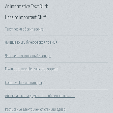
An Informative Text Blurb
Links to Important Stuff
Текст песни абсент ваенга
Лучшие книги букеровская премия
Человек это толковый словарь
Erwin data modeler скачать торрент
Comedy club миниатюры
Айзека азимова двухсотлетний человек читать
Расписание электричек от станции адлер