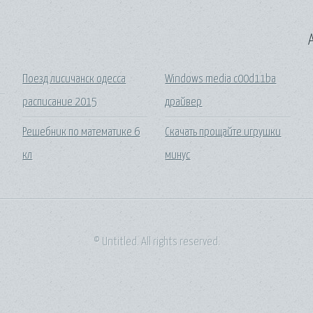
A
Поезд лисичанск одесса
Windows media c00d11ba
расписание 2015
драйвер
Решебник по математике 6
Скачать прощайте игрушки
кл
минус
© Untitled. All rights reserved.