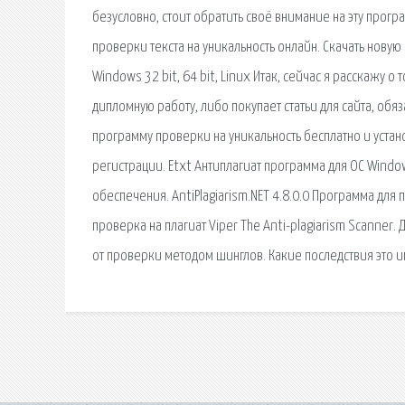
безусловно, стоит обратить своё внимание на эту програ
проверки текста на уникальность онлайн. Скачать новую
Windows 32 bit, 64 bit, Linux Итак, сейчас я расскажу о
дипломную работу, либо покупает статьи для сайта, обя
программу проверки на уникальность бесплатно и устано
регистрации. Etxt Антиплагиат программа для ОС Windo
обеспечения. AntiPlagiarism.NET 4.8.0.0 Программа для п
проверка на плагиат Viper The Anti-plagiarism Scanner
от проверки методом шинглов. Какие последствия это и