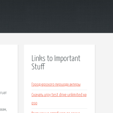
Links to Important
Stuff
Город юрского периода актеры
гиат
Скачать игру test drive unlimited на
psp
 вам,