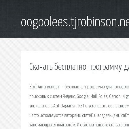
oogoolees.tjrobinson.n
Скачать бесплатно программу д
Etxt Антиплагиат — бесплатная программа для проверки
поисковых систем Яндекс, Google, Mail, Poisk, Genon, N
уникальность AntiPlagiarism.NET и установить ее на св
часто используются авторами статей и владельцами сайт
занимающихся плагиатом. И если вы пишете статьи в инте