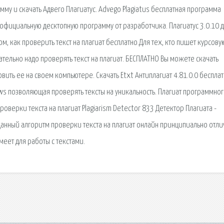
мму и скачать Адвего Плагиатус. Advego Plagiatus бесплатная программа
 официальную десктопную программу от разработчика. Плагиатус 3.0.10 
 том, как проверить текст на плагиат бесплатно.Для тех, кто пишет курсову
зательно надо проверять текст на плагиат. БЕСПЛАТНО Вы можете скачать
вить ее на своем компьютере. Скачать Etxt Антиплагиат 4.81.0.0 беспла
ws позволяющая проверять тексты на уникальность. Плагиат программно
роверки текста на плагиат Plagiarism Detector 833 Детектор Плагиата -
. Данный алгоритм проверки текста на плагиат онлайн принципиально отли
меет для работы с текстами.