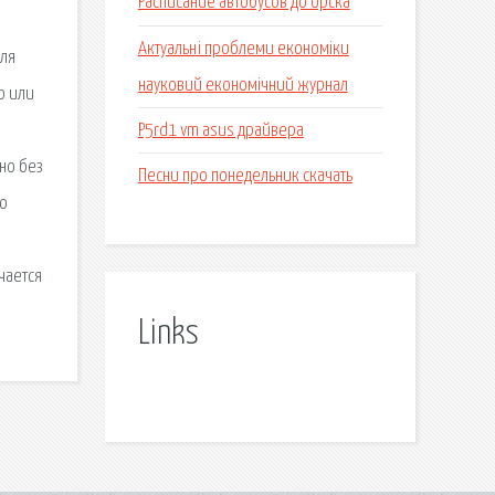
Расписание автобусов до орска
Актуальні проблеми економіки
для
науковий економічний журнал
ю или
P5rd1 vm asus драйвера
тно без
Песни про понедельник скачать
го
чается
Links