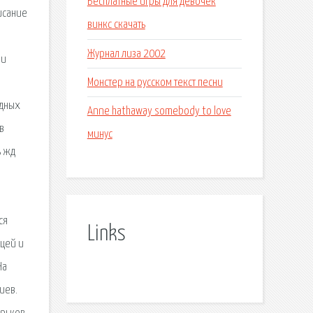
Бесплатные игры для девочек
исание
винкс скачать
Журнал лиза 2002
ии
Монстер на русском текст песни
одных
Anne hathaway somebody to love
в
минус
ь жд
ся
Links
ыцей и
На
иев.