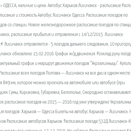
> ОДЕССА, наличие и цена. Автобус Харьков Лисичанск - расписание Расп
списание и стоимость Автобус Лисичанск Одесса. Расписание поездов по
здов со станции. Новое железнодорожное расписание поездов по станц
анск, расписание прибытия и отправления с 14/12/2015. Лисичанск
и ⚡ Лисичанск отправляется - 5 поездов дальнего следования, 10 пригор
ичанск обновлено 15.02.2016. График ж/д движения. Розклад руху поїзді
 актуальный график и маршрут движения поездов "Укрзализныци". Купит
Расписание всех поездов Полтава — Лисичанск на все дни в одном месте.
ая 849 км, которое можно проехать на автомобиле или автобусе (при
нциях Сумы, Кириковка, Губаревка, Белополье, Смородино останавливают
вое расписание поездов на 2015 — 2016 год уже утверждено Укрзализн
ия поездов. Харьков — Одесса Билеты на автобус Харьков — Лисичанск. 
ьков Расписание автобусов Харьков. Расписание поезда 532Д Лисичанск-К