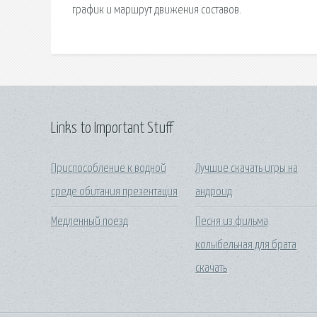
график и маршрут движения составов.
Links to Important Stuff
Приспособление к водной
Лучшие скачать игры на
среде обитания презентация
андроид
Медленный поезд
Песня из фильма
колыбельная для брата
скачать