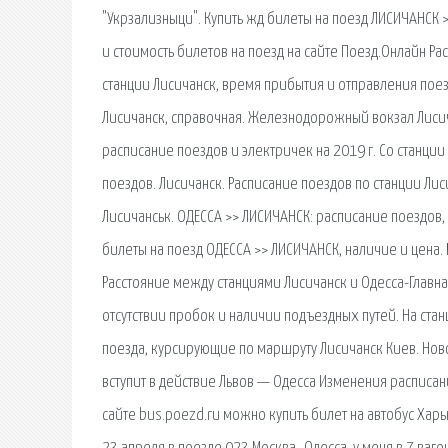
"Укрзализныци". Купить жд билеты на поезд ЛИСИЧАНСК >
и стоимость билетов на поезд на сайте Поезд.Онлайн Ра
станции Лисичанск, время прибытия и отправления пое
Лисичанск, справочная. Железнодорожный вокзал Лисич
расписание поездов и электричек на 2019 г. Со станци
поездов. Лисичанск. Расписание поездов по станции Лис
Лисичанськ. ОДЕССА >> ЛИСИЧАНСК: расписание поездов,
билеты на поезд ОДЕССА >> ЛИСИЧАНСК, наличие и цена. 
Расстояние между станциями Лисичанск и Одесса-Главн
отсутствии пробок и наличии подъездных путей. На ста
поезда, курсирующие по маршруту Лисичанск Киев. Но
вступит в действие Львов — Одесса Изменения расписан
сайте bus.poezd.ru можно купить билет на автобус Хар