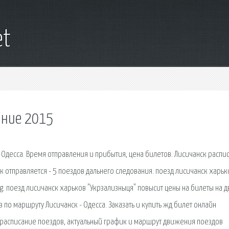
et
ание 2015
Одесса. Время отправления и прибытия, цена билетов. Лисичанск распи
к отправляется - 5 поездов дальнего следования. поезд лисичанск харьк
. поезд лисичанск харьков "Укрзализныця" повысит цены на билеты на д
 по маршруту Лисичанск - Одесса. Заказать и купить жд билет онлайн
А: расписание поездов, актуальный график и маршрут движения поездов