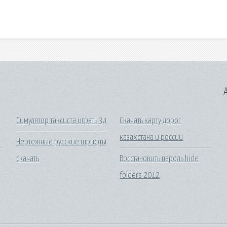
A
Симулятор таксиста играть 3д
Скачать карту дорог
казахстана и россии
Чертежные русские шрифты
скачать
Восстановить пароль hide
folders 2012