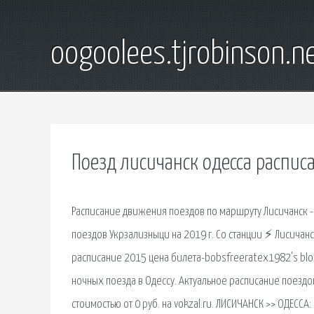
oogoolees.tjrobinson.n
Поезд лисичанск одесса распис
Расписание движения поездов по маршруту Лисичанск - 
поездов Укрзализныци на 2019 г. Со станции ⚡ Лисичанс
расписание 2015 цена билета-bobsfreeratex1982's blog
ночных поезда в Одессу. Актуальное расписание поездов
стоимостью от 0 руб. на vokzal.ru. ЛИСИЧАНСК >> ОДЕСС