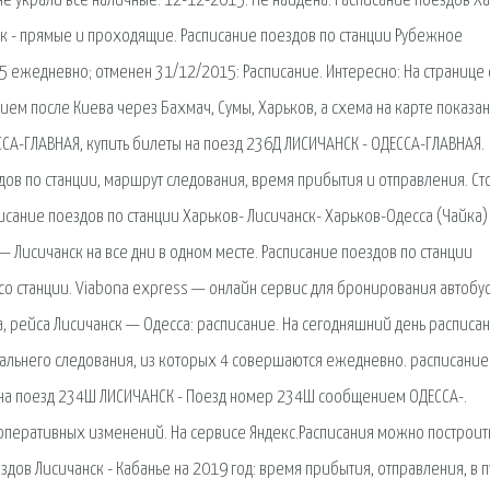
оне украли все наличные. 12-12-2015: Не найдена. Расписание поездов Х
нск - прямые и проходящие. Расписание поездов по станции Рубежное
5 ежедневно; отменен 31/12/2015: Расписание. Интересно: На странице 
м после Киева через Бахмач, Сумы, Харьков, а схема на карте показан
СА-ГЛАВНАЯ, купить билеты на поезд 236Д ЛИСИЧАНСК - ОДЕССА-ГЛАВНАЯ.
дов по станции, маршрут следования, время прибытия и отправления. Ст
ание поездов по станции Харьков- Лисичанск- Харьков-Одесса (Чайка) 
— Лисичанск на все дни в одном месте. Расписание поездов по станции
 со станции. Viabona express — онлайн сервис для бронирования автобу
да, рейса Лисичанск — Одесса: расписание. На сегодняшний день расписа
дальнего следования, из которых 4 совершаются ежедневно. расписание
 на поезд 234Ш ЛИСИЧАНСК - Поезд номер 234Ш сообщением ОДЕССА-.
 оперативных изменений. На сервисе Яндекс.Расписания можно построит
дов Лисичанск - Кабанье на 2019 год: время прибытия, отправления, в п