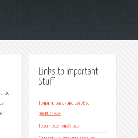
Links to Important
Stuff
сание
ов
Тольятти балаково автобус
ва
расписание
Текст песен улыбнись