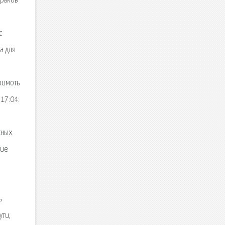
арьков
с
а для
оимоть
17:04:
сных
ние
ь
ути,