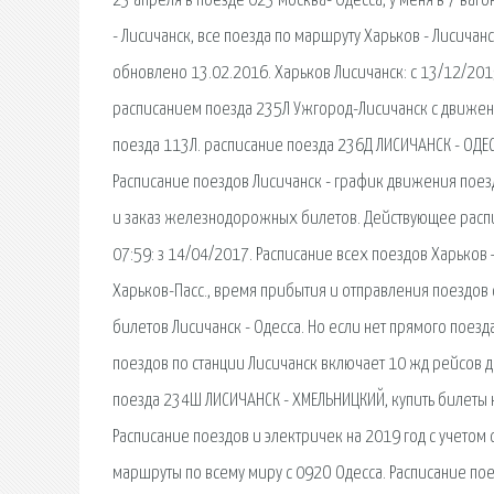
23 апреля в поезде 023 Москва- Одесса, у меня в 7 ваг
- Лисичанск, все поезда по маршруту Харьков - Лисича
обновлено 13.02.2016. Харьков Лисичанск: с 13/12/201
расписанием поезда 235Л Ужгород-Лисичанск с движение
поезда 113Л. расписание поезда 236Д ЛИСИЧАНСК - ОДЕС
Расписание поездов Лисичанск - график движения поез
и заказ железнодорожных билетов. Действующее распис
07:59: з 14/04/2017. Расписание всех поездов Харьков 
Харьков-Пасс., время прибытия и отправления поездов
билетов Лисичанск - Одесса. Но если нет прямого поез
поездов по станции Лисичанск включает 10 жд рейсов 
поезда 234Ш ЛИСИЧАНСК - ХМЕЛЬНИЦКИЙ, купить билеты
Расписание поездов и электричек на 2019 год с учетом
маршруты по всему миру с 092О Одесса. Расписание поез