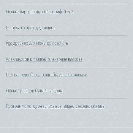
Скачать карту паркур майнкрафт 1 5 2
Старуха из ирги аудиокнига
Vga драйвер для монитора скачать
Александров к м мифы о генерале власове
Полный решебник по алгебре 9 класс алимов
Скачать рингтон бульканье воды
Программа которая записывает видео с экрана скачать