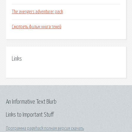
The avengers adventurer pack
Смотреть фильм книга теней
Links
An Informative Text Blurb
Links to Important Stuff
Программа pagehack полная версия скачать