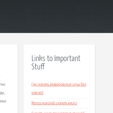
Links to Important
Stuff
-
атно
Где скачать алаваровские игры без
оды,
ключей
канье
Мороз николай скачать книги