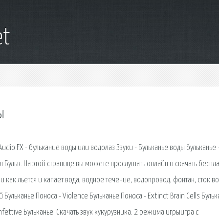
et
ы
Audio FX - булькание воды или водолаз Звуки - Бульканье воды бульканье 
ния Бульк. На этой странице вы можете прослушать онлайн и скачать беспл
уки как льется и капает вода, водное течение, водопровод, фонтан, сток в
 Бульканье Поноса - Violence Бульканье Поноса - Extinct Brain Cells Буль
Infettive Бульканье. Скачать звук кукурузника. 2 режима игрыигра с