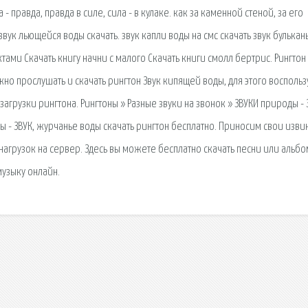
 правда, правда в силе, сила - в кулаке. как за каменной стеной, за его
звук льющейся воды скачать. звук капли воды на смс скачать звук булькан
ами Скачать книгу начни с малого Скачать книги смолл бертрис. Рингтон
жно прослушать и скачать рингтон Звук кипящей воды, для этого воспольз
агрузки рингтона. Рингтоны » Разные звуки на звонок » ЗВУКИ природы - 
ы - ЗВУК, журчанье воды скачать рингтон бесплатно. Приносим свои изви
 нагрузок на сервер. Здесь вы можете бесплатно скачать песни или альб
музыку онлайн.