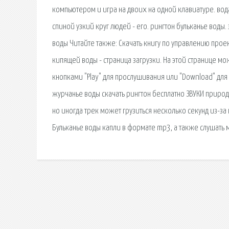
компьютером и игра на двоих на одной клавиатуре. вода -
спиной узкий круг людей - его. рингтон бульканье воды. 
воды Читайте также: Скачать книгу по управлению проект
кипящей воды - страница загрузки. На этой странице мо
кнопками "Play" для прослушивания или "Download" для з
журчанье воды скачать рингтон бесплатно ЗВУКИ природ
но иногда трек может грузиться несколько секунд из-за
Бульканье воды капли в формате mp3, а также слушать 