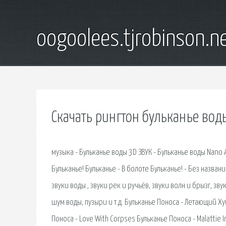
oogoolees.tjrobinson.n
Скачать рингтон бульканье вод
музыка - Бульканье воды 3D ЗВУК - Бульканье воды Nano 
Бульканье! Бульканье - В болоте Бульканье! - Без назва
звуки воды , звуки рек и ручьёв, звуки волн и брызг, зв
шум воды, пузыри и т.д. Бульканье Поноса - Летающий Хуй
Поноса - Love With Corpses Бульканье Поноса - Malattie 