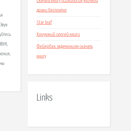
Скачать книгу психология уличной
драки бесплатно
ья
Star leaf
 Звук
Хорунжий сергей книги
уйтесь
ЗВУК,
Фейербах эвдемонизм скачать
нения,
книгу
омы
Links