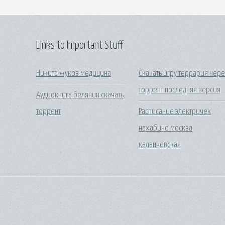
Links to Important Stuff
Никита жуков медицина
Скачать игру террария чере
торрент последняя версия
Аудиокнига белянин скачать
торрент
Расписание электричек
нахабино москва
каланчевская