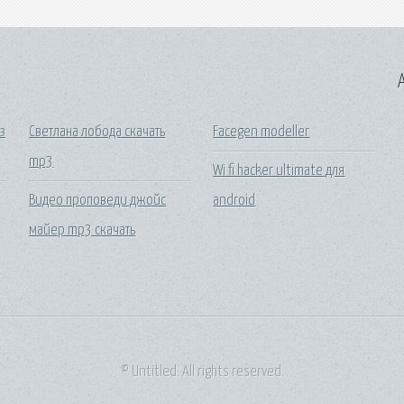
A
з
Светлана лобода скачать
Facegen modeller
mp3
Wi fi hacker ultimate для
Видео проповеди джойс
android
майер mp3 скачать
© Untitled. All rights reserved.