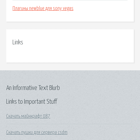
Плагины newblue для sony vegas
Links
An Informative Text Blurb
Links to Important Stuff
Скачать майнкрафт 087
Скачать пушки для сервера csdm