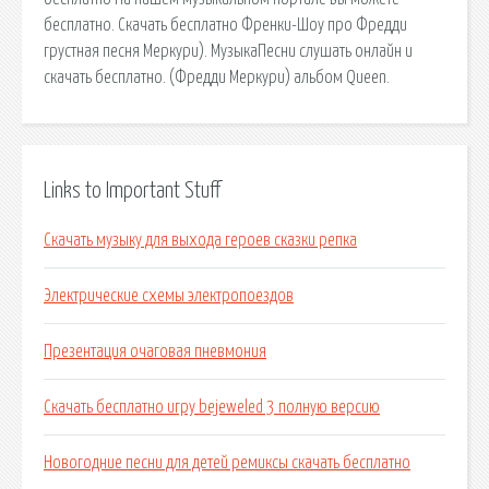
бесплатно. Скачать бесплатно Френки-Шоу про Фредди
грустная песня Меркури). МузыкаПесни слушать онлайн и
скачать бесплатно. (Фредди Меркури) альбом Queen.
Links to Important Stuff
Скачать музыку для выхода героев сказки репка
Электрические схемы электропоездов
Презентация очаговая пневмония
Скачать бесплатно игру bejeweled 3 полную версию
Новогодние песни для детей ремиксы скачать бесплатно