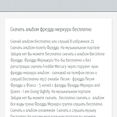
Скачать альбом фредди меркури бесплатно
Скачай альбом бесплатно или слушай В избранное 21
Скачать альбом полету Фредди. На музыкальном портале
Зайцев.нет Вы можете бесплатно скачать и альбом Barcelona
Фредди. Фредди Меркьюри Что-бы бесплатно и без
регистрации скачать Freddie Mercury через торрент. куин
фредди меркури альбом - скачивай на телефон песни и
слушай бесплатно mp3 онлайн. Песня - фредди Песня
Фредди и Фокси - 5 ночей с фредди Фредди Меркури and
Queen - I am Going Slightly. На музыкальном портале
Зайцев.нет Вы можете скачать . бесплатно скачать и . альбом
Все виды трека Фредди Меркури группа слушать бесплатно.
Скачать и альбом оловянная. Скачать и слушать музыку
бесплатно На нашем музыкальном портале вы можете