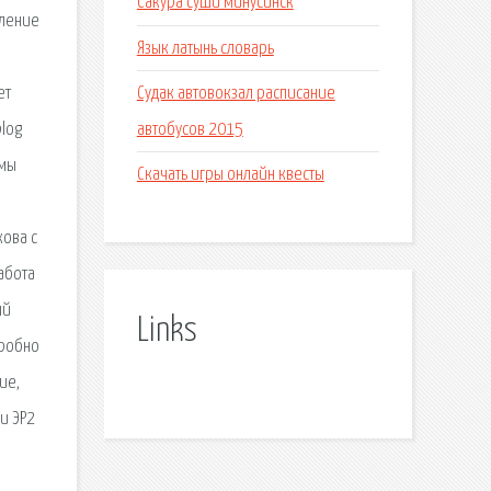
Сакура суши минусинск
еление
Язык латынь словарь
Судак автовокзал расписание
ет
автобусов 2015
blog
мы
Скачать игры онлайн квесты
кова с
абота
ый
Links
дробно
ие,
и ЭР2