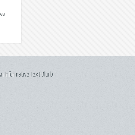
оза
n Informative Text Blurb