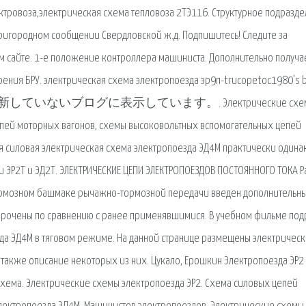
ктровоза,электрическая схема тепловоза 2ТЭ116. Структурное подразд
игородном сообщении Свердловской ж.д. Подпишитесь! Следите за
ем сайте. 1-е положение контроллера машиниста. Дополнительно получа
орения БРУ. электрическая схема электропоезда эр9п-trucopetoc1980’s 
日以上更新していないブログに表示しています。. Электрические схе
пей моторных вагонов, схемы высоковольтных вспомогательных цепей
я силовая электрическая схема электропоезда ЭД4М практически одина
 ЭР2Т и ЭД2Т. ЭЛЕКТРИЧЕСКИЕ ЦЕПИ ЭЛЕКТРОПОЕЗДОВ ПОСТОЯННОГО ТОКА Р
тормозном башмаке рычажно-тормозной передачи введен до­полнительн
корочены по сравнению с ранее применявшимися. В учебном фильме по
да ЭД4М в тяговом режиме. На данной странице размещены электрическ
акже описание некоторых из них. Цукало, Ерошкин Электропоезда ЭР2 
 Схема. Электрические схемы электропоезда ЭР2. Схема силовых цепей