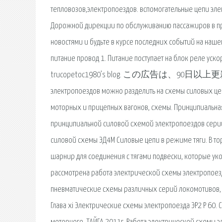
тепловозов,электропоездов. вспомогательные цепи эле
Дорожной дирекции по обслуживанию пассажиров в пр
новостями и будьте в курсе последних событий на наш
питание провод 1. Питание поступает на блок реле уск
trucopetoc1980’s blog. この広告は、90
электропоездов можно разделить на схемы силовых це
моторных и прицепных вагонов, схемы. Принципиальна
принципиальной силовой схемой электропоездов серии
силовой схемы ЭД4М Силовые цепи в режиме тяги. В 
шарнир для соединения с тягами подвески, которые у
рассмотрена работа электрической схемы электропоез
пневматические схемы различных серий локомотивов, т
Глава xi Электрические схемы электропоезда ЭР2 Р 60.