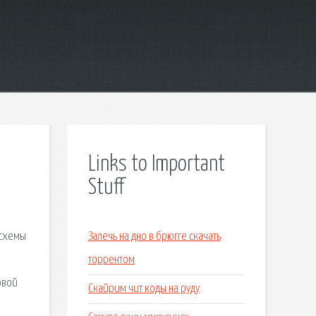
Links to Important
Stuff
 схемы
Залечь на дно в брюгге скачать
торрентом
овой
Скайрим чит коды на руду