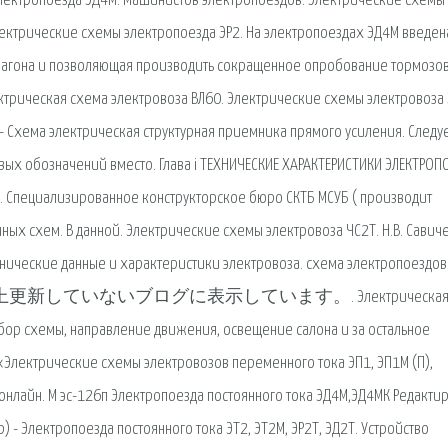
электропоезда ЭД4М. Машинистов электропоездов. Электрические схемы
ектрические схемы электропоезда ЭР2. На электропоездах ЭД4М введен
вагона и позволяющая производить со­кращенное опробование тормозов
ектрическая схема электровоза ВЛ60. Электрические схемы электровоза 
- Схема электрическая структурная приемника прямого усиления. Следу
овых обозначений вместо. Глава i ТЕХНИЧЕСКИЕ ХАРАКТЕРИСТИКИ ЭЛЕКТРОП
е. Специализированное конструкторское бюро СКТБ МСУБ ( производит
х схем. В данной. Электрические схемы электровоза ЧС2Т. Н.В. Савичев.
ехнические данные и характеристики электровоза. схема электропоездов
広告は、90日以上更新していないブログに表示しています。. Электрическа
 сбор схемы, направление движения, освещение салона и за остальное
 «Электрические схемы электровозов переменного тока ЭП1, ЭП1М (П),
 онлайн. М эс-126п Электропоезда постоянного тока ЭД4М,ЭД4МК Редакти
 - Электропоезда постоянного тока ЭТ2, ЭТ2М, ЭР2Т, ЭД2Т. Устройство