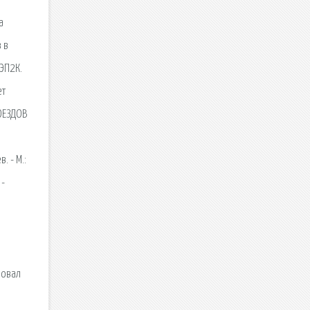
а
 в
ЭП2К.
ет
ОЕЗДОВ
 - М.:
 -
я
ровал