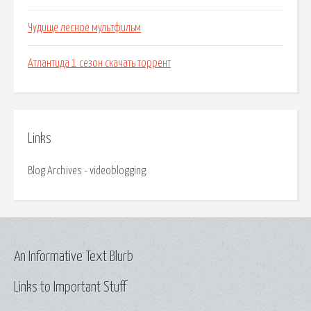
Чудище лесное мультфильм
Атлантида 1 сезон скачать торрент
Links
Blog Archives - videoblogging.
An Informative Text Blurb
Links to Important Stuff