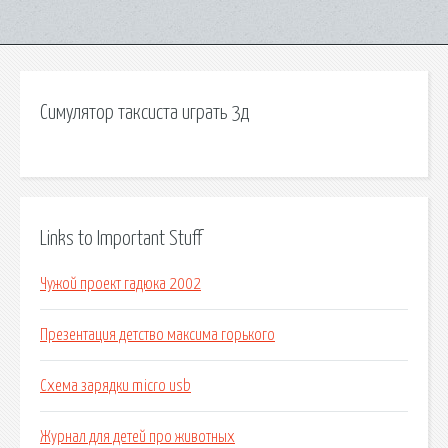
Симулятор таксиста играть 3д
Links to Important Stuff
Чужой проект гадюка 2002
Презентация детство максима горького
Схема зарядки micro usb
Журнал для детей про животных