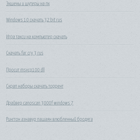
Экшены и шутеры на пк
Windows 10 скачать 32 bit rus
Игра такси на компьютер скачать
Скачать far cry 3 rus
Просит msvcp100 dll
Скрап наборы скачать торрент
Драйвер canoscan 3000f windows 7
Рингтон азнавур пашаян влюбленный бродяга