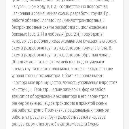
на гусеничном ходу, в, г, д - соответственно поворотная,
челночная и совмещенная схемы разработки грунта. При
работе обратной лопатой применяют транспортные и
бестранс­портные схемы разработки с использо­ванием
боковых (рис. 2.3) и лобовых (рис. 2.4) проходок, в
которых ось рабочего хоаа экскаватора смещают в сторону.
Схемы разработки грунта экскаватором прямая лопата. 8.
Схемы разработки грунта экскаватором обратная лопата.
Обратная лопата и ее схема действия подразумевают
выемку грунта только с площадки, которая находится ниже
уровня стояния экскаватора. Обратная лопата имеет
неоспоримое преимущество: легкость управления и простота
конструкции. Геометрические размеры и форма забоя
зависят от оборудования экскаватора и его параметров,
размеров выемки, видов транспорта и принятой схемы
разработки грунта. Применение рациональных приемов
работы в правильно. Грунт разрабатывается в карь­ере
экскаватором с погрузкой в автосамосвалы Схемы