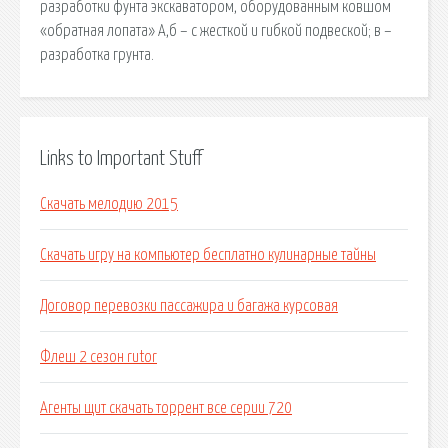
разработки фунта экскаватором, оборудованным ковшом
«обратная лопата» А,б – с жесткой и гибкой подвеской; в –
разработка грунта.
Links to Important Stuff
Скачать мелодию 2015
Скачать игру на компьютер бесплатно кулинарные тайны
Договор перевозки пассажира и багажа курсовая
Флеш 2 сезон rutor
Агенты щит скачать торрент все серии 720