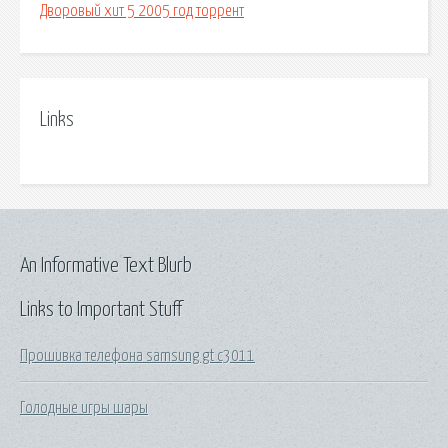
Дворовый хит 5 2005 год торрент
Links
An Informative Text Blurb
Links to Important Stuff
Прошивка телефона samsung gt c3011
Голодные игры шары