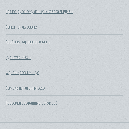
Гдз по русскому языку 6 класса лидман
Синоптик журавне
Скайрим картинки скачать
Туристас 2006
Одной крови минус
Самолеты гиганты ссср
Реабилитированные историей