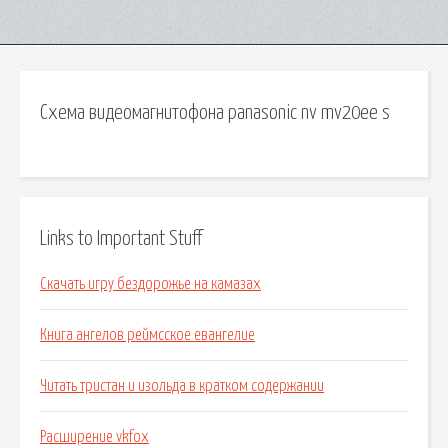
Схема видеомагнитофона panasonic nv mv20ee s
Links to Important Stuff
Скачать игру бездорожье на камазах
Книга ангелов реймсское евангелие
Читать тристан и изольда в кратком содержании
Расширение vkfox