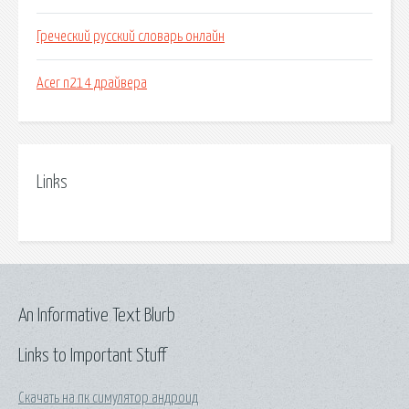
Греческий русский словарь онлайн
Acer n214 драйвера
Links
An Informative Text Blurb
Links to Important Stuff
Скачать на пк симулятор андроид