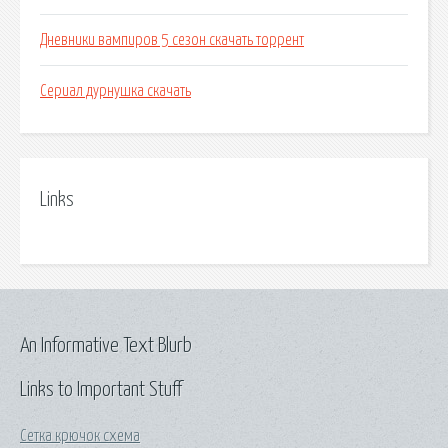
Дневники вампиров 5 сезон скачать торрент
Сериал дурнушка скачать
Links
An Informative Text Blurb
Links to Important Stuff
Сетка крючок схема