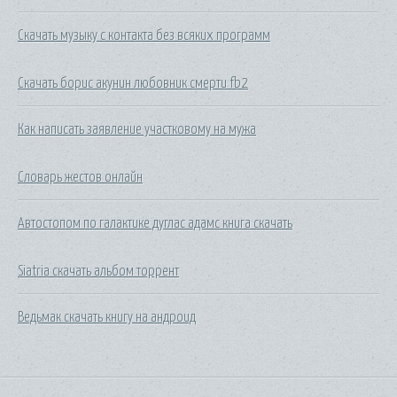
Скачать музыку с контакта без всяких программ
Скачать борис акунин любовник смерти fb2
Как написать заявление участковому на мужа
Словарь жестов онлайн
Автостопом по галактике дуглас адамс книга скачать
Siatria скачать альбом торрент
Ведьмак скачать книгу на андроид