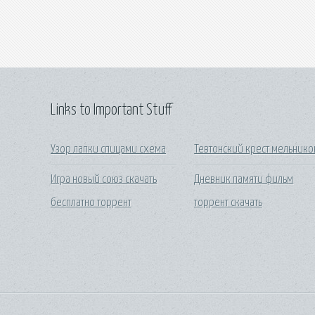
Links to Important Stuff
Узор лапки спицами схема
Тевтонский крест мельнико
Игра новый союз скачать
Дневник памяти фильм
бесплатно торрент
торрент скачать