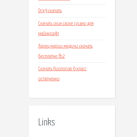
Drx9 скачать
Скачать скин саске сусано для
майнкрафт
Ларец марии медичи скачать
бесплатно fb2
Скачать биологию 6 класс
остапченко
Links