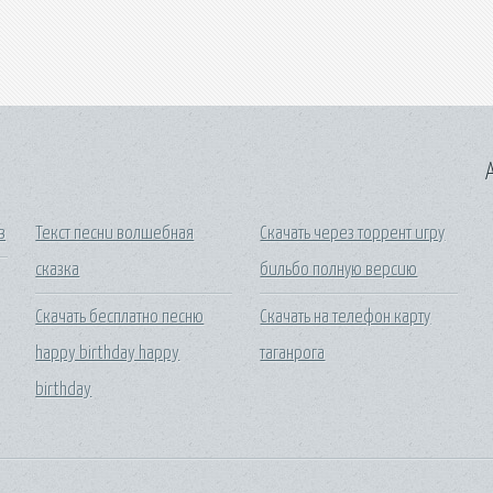
A
в
Текст песни волшебная
Скачать через торрент игру
сказка
бильбо полную версию
Скачать бесплатно песню
Скачать на телефон карту
happy birthday happy
таганрога
birthday