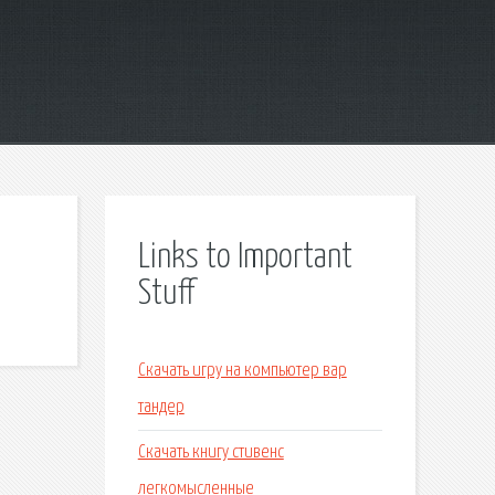
Links to Important
Stuff
Скачать игру на компьютер вар
тандер
Скачать книгу стивенс
легкомысленные