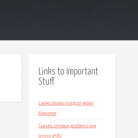
Links to Important
Stuff
Схема оплаты кредита через
банкомат
Скачать сетевые драйвера для
lenovo g580