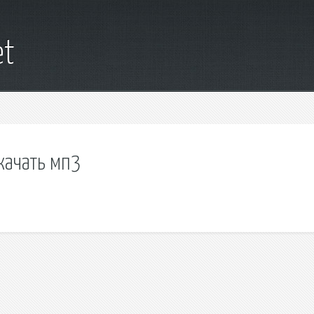
et
качать мп3