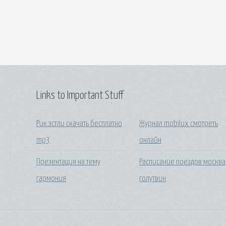
Links to Important Stuff
Рик эстли скачать бесплатно
Журнал mobilux смотреть
mp3
онлайн
Презентация на тему
Расписание поездов москва
гармония
голутвин