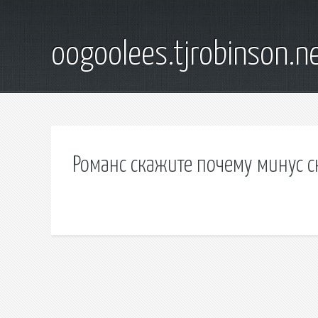
oogoolees.tjrobinson.n
Романс скажите почему минус с