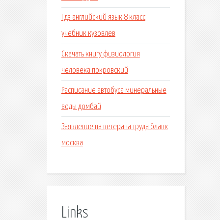
Гдз английский язык 8 класс
учебник кузовлев
Скачать книгу физиология
человека покровский
Расписание автобуса минеральные
воды домбай
Заявление на ветерана труда бланк
москва
Links