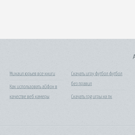
A
Михаил юрьев все книги
Скачать игру футбол футбол
без правил
Как использовать айфон в
качестве веб камеры
Скачать rpg игры на пк