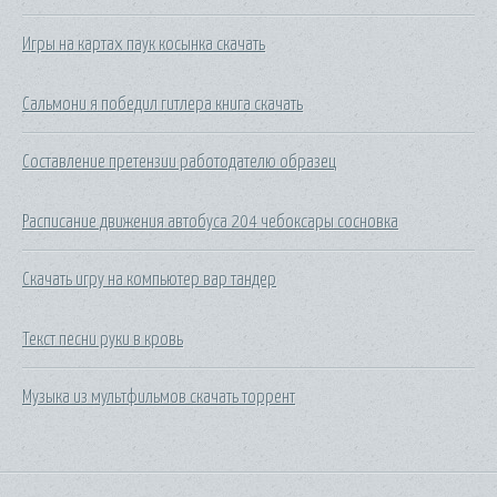
Игры на картах паук косынка скачать
Сальмони я победил гитлера книга скачать
Составление претензии работодателю образец
Расписание движения автобуса 204 чебоксары сосновка
Скачать игру на компьютер вар тандер
Текст песни руки в кровь
Музыка из мультфильмов скачать торрент