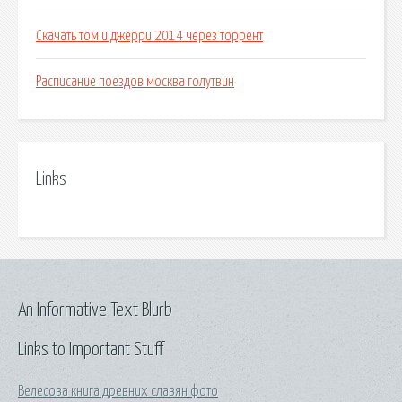
Скачать том и джерри 2014 через торрент
Расписание поездов москва голутвин
Links
An Informative Text Blurb
Links to Important Stuff
Велесова книга древних славян фото