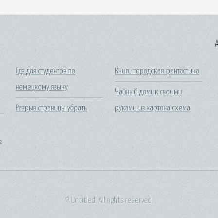
A
Гдз для студентов по
Книги городская фантастика
немецкому языку
Чайный домик своими
Разрыв страницы убрать
руками из картона схема
ь
© Untitled. All rights reserved.