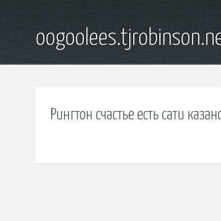
oogoolees.tjrobinson.n
Рингтон счастье есть сати казан