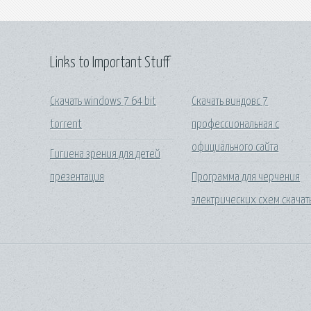
Links to Important Stuff
Скачать windows 7 64 bit
Скачать виндовс 7
torrent
профессиональная с
официального сайта
Гигиена зрения для детей
презентация
Программа для черчения
электрических схем скачат