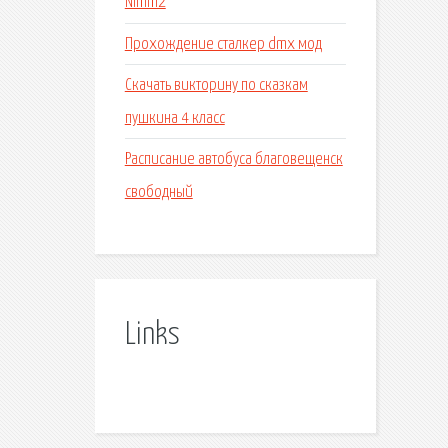
Nimm2
Прохождение сталкер dmx мод
Скачать викторину по сказкам
пушкина 4 класс
Расписание автобуса благовещенск
свободный
Links