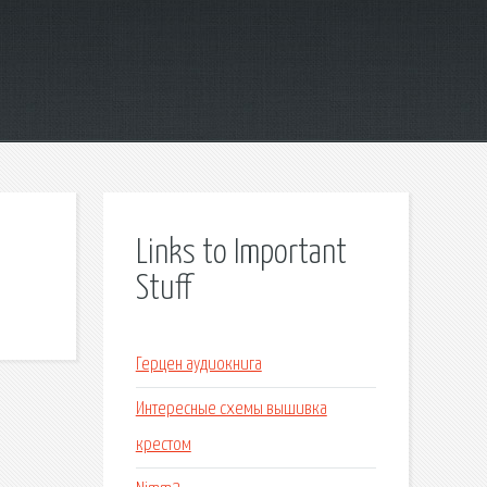
Links to Important
Stuff
Герцен аудиокнига
Интересные схемы вышивка
крестом