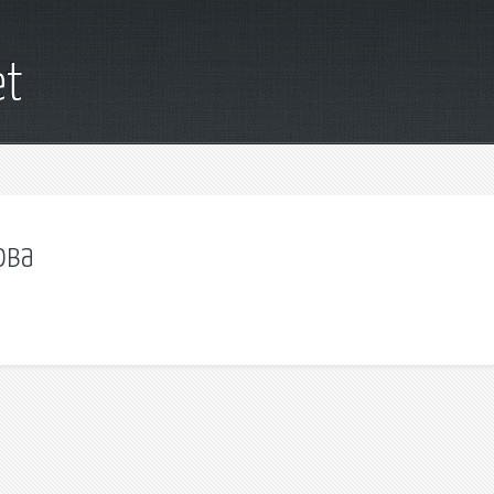
et
ова