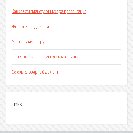
Как спасти планету от мусора презентация
Железная леди книга
Мишки гамми игрушки
Песня зорька алая минусовка скачать
Союзы словарный диктант
Links