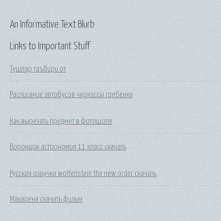
An Informative Text Blurb
Links to Important Stuff
Тушлар таъбири от
Расписание автобусов черкассы гребенка
Как вырезать предмет в фотошопе
Воронцов астрономия 11 класс скачать
Русская озвучка wolfenstein the new order скачать
Макарена скачать фильм