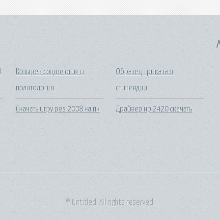
A
d
Козырев социология и
Образец приказа о
политология
стипендии
Скачать игру pes 2008 на пк
Драйвер нр 2420 скачать
© Untitled. All rights reserved.