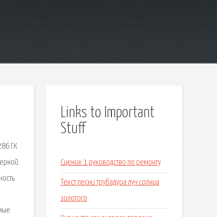
Links to Important
Stuff
286 ГК
терной
Сценик 1 руководство по ремонту
ность
Текст песни трубадура луч солнца
золотого
емые