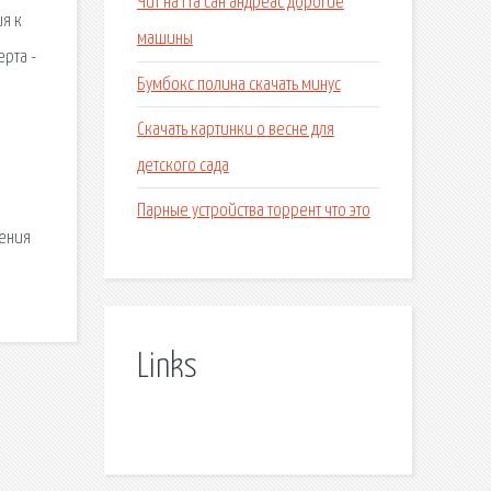
Чит на гта сан андреас дорогие
я к
машины
рта -
Бумбокс полина скачать минус
Скачать картинки о весне для
детского сада
Парные устройства торрент что это
шения
Links