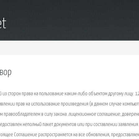
et
вор
из сторон права на пользование каким-либо объектом другому лицу. 1
авлении прав на использование произведения (в данном случае компью
м правообладателем в силу закона. лицензионное соглашение; доверен
редоставлен неполный пакет документов или при составлении заявления
астоящее Соглашение распространяется на все обновления, предоставля