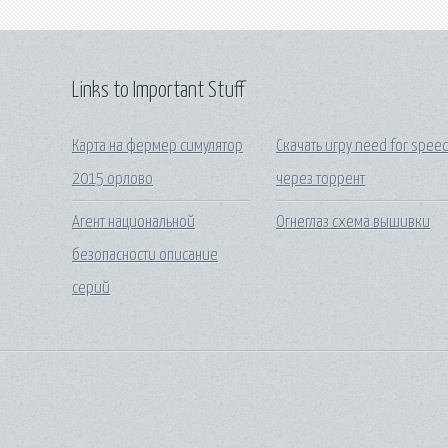
Links to Important Stuff
Карта на фермер симулятор
Скачать игру need for spee
2015 орлово
через торрент
Агент национальной
Огнеглаз схема вышивки
безопасности описание
серий