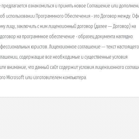
е предлагается ознакомиться и принять новое Соглашение или дополнени
б использовании Программного Обеспечения - это Договор между. Офе
у лицу, заключить с ним лицензионный договор (далее — Договор) на
оговор на программное обеспечение - образец документа наглядно
рофессиональных юристов. Лицензионное соглашение — текст настоящего
оглашении, содержащие все необходимые и существенные условия
ите внимание, что данный сайт содержит условия лицензионного согла
го Microsoft или изготовителем компьютера.