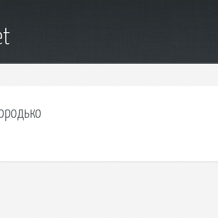
et
бородько