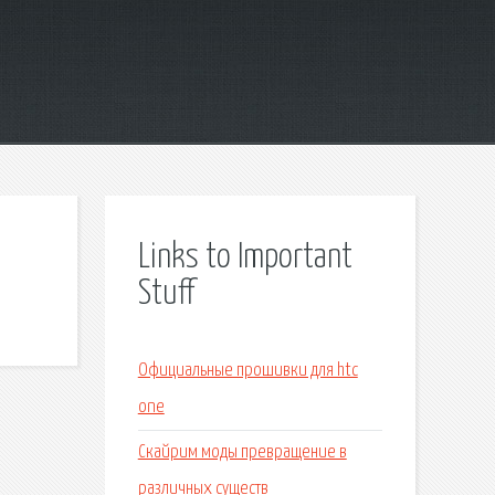
Links to Important
Stuff
Официальные прошивки для htc
one
Скайрим моды превращение в
различных существ