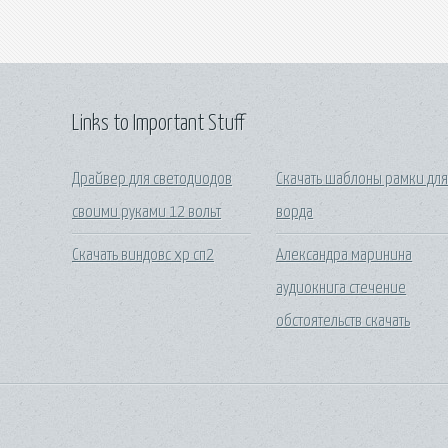
Links to Important Stuff
Драйвер для светодиодов
Скачать шаблоны рамки дл
своими руками 12 вольт
ворда
Скачать виндовс хр сп2
Александра маринина
аудиокнига стечение
обстоятельств скачать