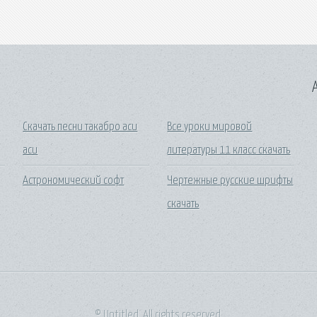
A
я
Скачать песни такабро аси
Все уроки мировой
аси
литературы 11 класс скачать
Астрономический софт
Чертежные русские шрифты
скачать
© Untitled. All rights reserved.