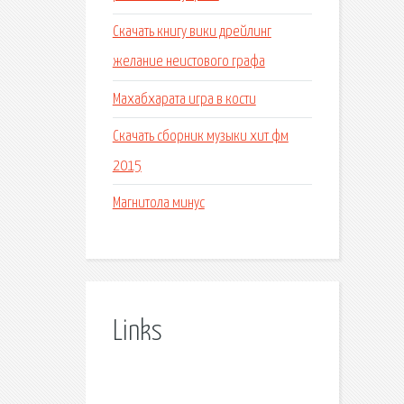
Скачать книгу вики дрейлинг
желание неистового графа
Махабхарата игра в кости
Скачать сборник музыки хит фм
2015
Магнитола минус
Links