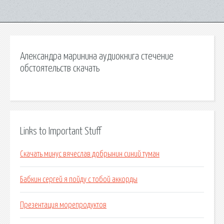
Александра маринина аудиокнига стечение
обстоятельств скачать
Links to Important Stuff
Скачать минус вячеслав добрынин синий туман
Бабкин сергей я пойду с тобой аккорды
Презентация морепродуктов