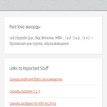
Pure love аккорды
Led Zeppelin (рус. Лед Зе́ппелин, МФА: ˌ l ɛ d ˈz ɛ p ˌ l ɪ n ) —
британская рок-группа, образовавшаяся.
Links to Important Stuff
Скачать mahjong titans на компьютер
Скачать торрент 2 1 3
Скачать драйвер hp mfp m125ra