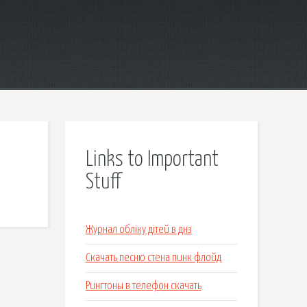
Links to Important
Stuff
Журнал обліку дітей в днз
Скачать песню стена пинк флойд
Рингтоны в телефон скачать