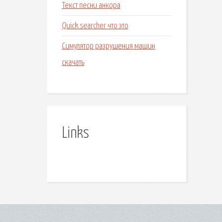
Текст песни анкора
Quick searcher что это
Симулятор разрушения машин
скачать
Links