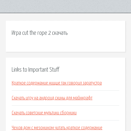
Игра cut the rope 2 скачать
Links to Important Stuff
Краткое содержание ницше так говорил заратустра
Скачать игру на андроид скины для майнкрафт
Скачать советские мультики сборники
Чехов дом с мезонином читать краткое содержание