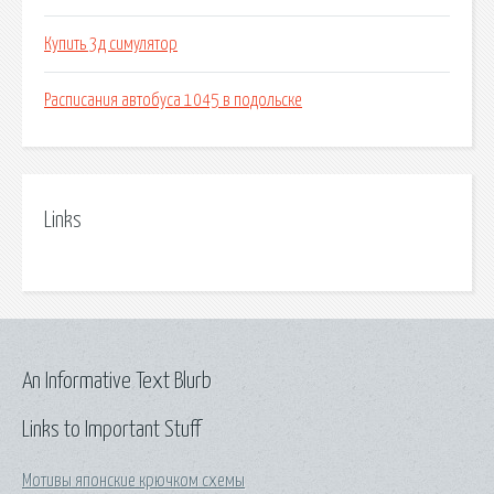
Купить 3д симулятор
Расписания автобуса 1045 в подольске
Links
An Informative Text Blurb
Links to Important Stuff
Мотивы японские крючком схемы