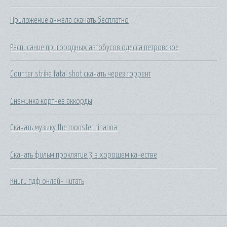
Приложение анжела скачать бесплатно
Расписание пригородных автобусов одесса петровское
Counter strike fatal shot скачать через торрент
Снежинка кортнев аккорды
Скачать музыку the monster rihanna
Скачать фильм проклятие 3 в хорошем качестве
Книги пдф онлайн читать