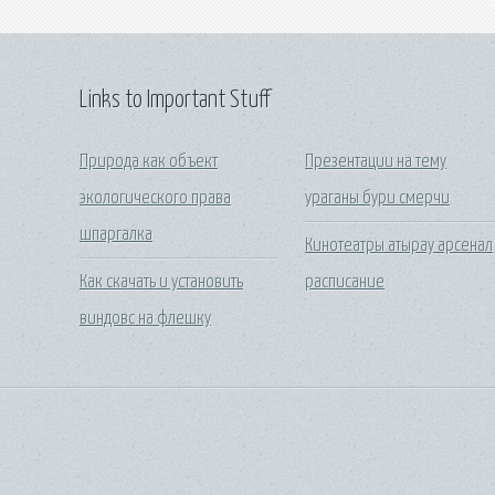
Links to Important Stuff
Природа как объект
Презентации на тему
экологического права
ураганы бури смерчи
шпаргалка
Кинотеатры атырау арсенал
Как скачать и установить
расписание
виндовс на флешку