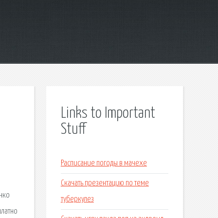
Links to Important
Stuff
Расписание погоды в мачехе
Скачать презентацию по теме
нко
туберкулез
платно