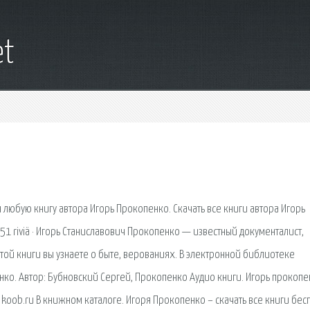
et
 любую книгу автора Игорь Прокопенко. Скачать все книги автора Игорь
51 riviä · Игорь Станиславович Прокопенко — известный документалист,
этой книги вы узнаете о быте, верованиях. В электронной библиотеке
нко. Автор: Бубновский Сергей, Прокопенко Аудио книги. Игорь прокопе
- koob.ru В книжном каталоге. Игоря Прокопенко – скачать все книги бес