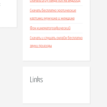
Скачать игру панда поп на андроид
с
Скачать бесплатно эротические
картинки мужчина и женщина
Фон кинематографический
Скачать и слушать онлайн бесплатно
звуки природы
Links