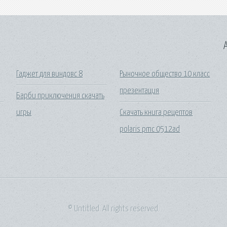
A
Гаджет для виндовс 8
Рыночное общество 10 класс
презентация
Барби приключения скачать
игры
Скачать книга рецептов
polaris pmc 0512ad
© Untitled. All rights reserved.