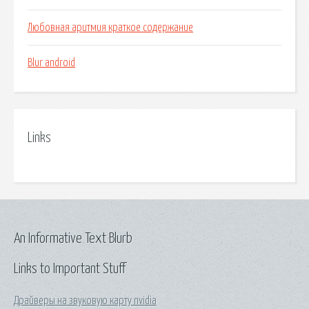
Любовная аритмия краткое содержание
Blur android
Links
An Informative Text Blurb
Links to Important Stuff
Драйверы на звуковую карту nvidia