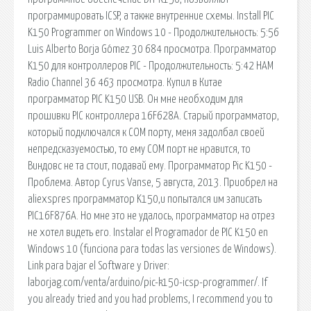
программировать ICSP, а также внутренние схемы. Install PIC
K150 Programmer on Windows 10 - Продолжительность: 5:56
Luis Alberto Borja Gómez 30 684 просмотра. Программатор
K150 для контроллеров PIC - Продолжительность: 5:42 HAM
Radio Channel 36 463 просмотра. Купил в Китае
программатор PIC K150 USB. Он мне необходим для
прошивки PIC контроллера 16F628A. Старый программатор,
который подключался к СОМ порту, меня задолбал своей
непредсказуемостью, то ему СОМ порт не нравится, то
Виндовс не та стоит, подавай ему. Программатор Pic K150 -
Проблема. Автор Cyrus Vanse, 5 августа, 2013. Приобрел на
aliexspres программатор K150,и попытался им записать
PIC16F876A. Но мне это не удалось, программатор на отрез
не хотел видеть его. Instalar el Programador de PIC K150 en
Windows 10 (funciona para todas las versiones de Windows).
Link para bajar el Software y Driver:
laborjag.com/venta/arduino/pic-k150-icsp-programmer/. If
you already tried and you had problems, I recommend you to