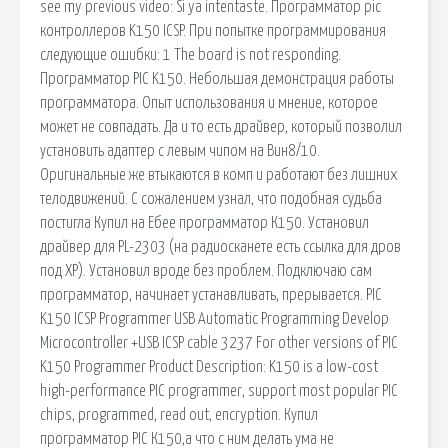
see my previous video: Si ya intentaste. Программатор pic
контроллеров K150 ICSP. При попытке программирования
следующие ошибки: 1 The board is not responding.
Программатор PIC K150. Небольшая демонстрация работы
программатора. Опыт использования и мнение, которое
может не совпадать. Да и то есть драйвер, который позволил
установить адаптер с левым чипом на Вин8/10.
Оригинальные же втыкаются в комп и работают без лишних
телодвижений. С сожалением узнал, что подобная судьба
постигла Купил на Ебее программатор К150. Установил
драйвер для PL-2303 (на радиосканете есть ссылка для дров
под ХР). Установил вроде без проблем. Подключаю сам
программатор, начинает устанавливать, прерывается. PIC
K150 ICSP Programmer USB Automatic Programming Develop
Microcontroller +USB ICSP cable 3237 For other versions of PIC
K150 Programmer Product Description: K150 is a low-cost
high-performance PIC programmer, support most popular PIC
chips, programmed, read out, encryption. Купил
программатор PIC К150,а что с ним делать ума не