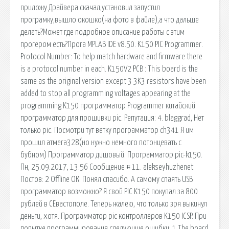
приложу.Драйвера скачал,установил запустил
програмку,вышло окошко(на фото в файле),а что дальше
делать?Может где подробное описание работы с этим
прогером есть?Прога MPLAB IDE v8.50. K150 PIC Programmer.
Protocol Number: To help match hardware and firmware there
is a protocol number in each. K150V2 PCB : This board is the
same as the original version except 3 3K3 resistors have been
added to stop all programming voltages appearing at the
programming K150 программатор Programmer китайский
программатор для прошивки pic. Репутация: 4. blaggrad, Нет
только pic. Посмотри тут ветку программатор ch341 Я им
прошил атмега328(но нужно немного потонцевать с
бубном) Программатор дишовый. Программатор pic-k150.
Пн, 25.09.2017, 13:56 Сообщение # 11. alekseyhuzhenet.
Постов: 2 Offline ОК. Понял спасибо. А самому спаять USB
программатор возможно? Я свой PIC K150 покупал за 800
рублей в СЕвастополе. Теперь жалею, что только зря выкинул
деньги, хотя. Программатор pic контроллеров K150 ICSP. При
попытке программирования следующие ошибки: 1 The board