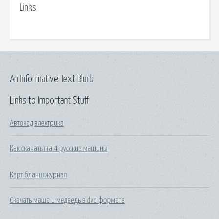
Links
An Informative Text Blurb
Links to Important Stuff
Автокад электрика
Как скачать гта 4 русские машины
Карт бланш журнал
Скачать маша и медведь в dvd формате