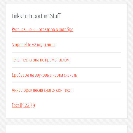
Links to Important Stuff
Расписание кинотеатров в октябре
Sniper elite v2 коды читы
Текст песни она не примет ислам
Драйвера на звуковые карты скачать
Анна лорак песня снится сон текст
Гост 8522 79