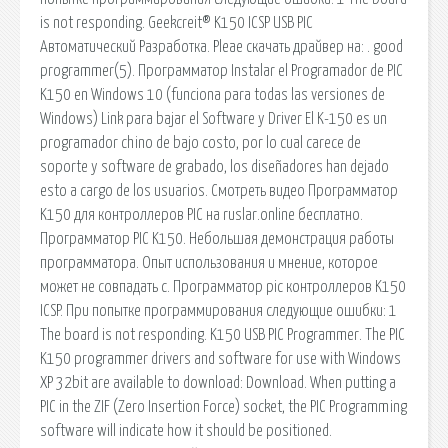
is not responding. Geekcreit® K150 ICSP USB PIC
Автоматический Разработка. Pleae скачать драйвер на: . good
programmer(5). Программатор Instalar el Programador de PIC
K150 en Windows 10 (funciona para todas las versiones de
Windows) Link para bajar el Software y Driver El K-150 es un
programador chino de bajo costo, por lo cual carece de
soporte y software de grabado, los diseñadores han dejado
esto a cargo de los usuarios. Смотреть видео Программатор
K150 для контроллеров PIC на ruslar.online бесплатно.
Программатор PIC K150. Небольшая демонстрация работы
программатора. Опыт использования и мнение, которое
может не совпадать с. Программатор pic контроллеров K150
ICSP. При попытке программирования следующие ошибки: 1
The board is not responding. K150 USB PIC Programmer. The PIC
K150 programmer drivers and software for use with Windows
XP 32bit are available to download: Download. When putting a
PIC in the ZIF (Zero Insertion Force) socket, the PIC Programming
software will indicate how it should be positioned.