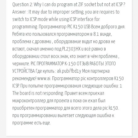
Question 2: Why I can do program at ZIF socket but not at ICSP ?
Answer : It may due to improper setting, you are requires to
switch to ICSP mode while using ICSP interface for
programming. Программатор PIC K150 USB Всем доброго дня.
Ребята кто пользовался программатором в 8.1 винде,
проблема с дровами , оборудование видит но дрова не
встают, cкачал именно под PL2303HX и всё равно в
оборудовании стоит воск.знак, кто знает в чём проблема ,
черкните. PIC ПРОГРАММАТОР K-150 ОТЗЫВ РАБОТЫ ЭТОГО
УСТРОЙСТВА Где купить : ali.pub/fbd1y Моя партнерка
рекомендую! www.ai. Программатор pic контроллеров K150
ICSP. При попытке программирования следующие ошибки: 1
The board is not responding. Привет всем.приехал
микроконтроллер для проекта и пока он ехал был
приобретен программатор для всего этого дела pic k150.
при программировании вылетает следующая ошибка к
программе есть еще.