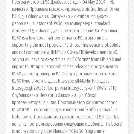
Программатор к 150 Драйвер. сегодня 04 May 2019. - HD
качество. Прошивка микроконтроллера pic (на. Install Driver
PIC K150 Windows 10. Загружено 2 октября. Мощность
рассеивания: standard. Рабочая температура: standard.
Артикул: K150. Индивидуальное изготовление: Да. Упаковка:.
K150 is a low-cost high-performance PIC programmer,
supporting the most popular PIC chips. This device is obsolete
and not compatible with MPLab X (new PIC development tool),
so you will have to export files in HEX format from MPLab X and
import to DIY application which has released. Программатор
K150 для контроллеров PIC Обзор программатора из Китая
K150 Купить можно здесь httpsgoo.glhMUFIm Или здесь
httpsgoo.glfYW10c Программа httpsyadi.skdn3riXWlYhv3t8.
Опубликовано: Четверг, 16 июля 2015 г. Обзор
программатора из Китая. Программатор pic контроллеров
K150 ICSP — смотрите видео в категории "Хобби и стиль" на
Nofollow.Ru. Программатор pic контроллеров K150 ICSP. При
попытке программирования следующие ошибки: 1 The board
is not responding. User Manual - PIC K150 Programmer