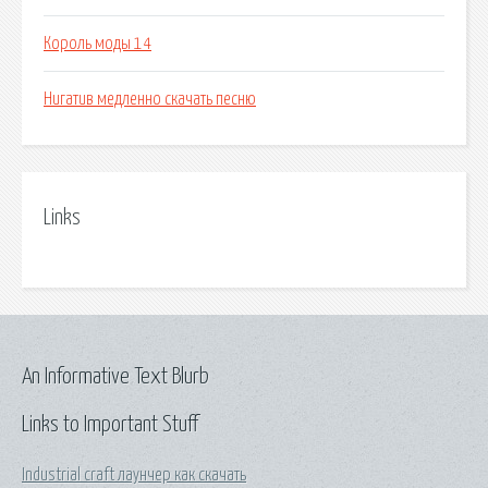
Король моды 14
Нигатив медленно скачать песню
Links
An Informative Text Blurb
Links to Important Stuff
Industrial craft лаунчер как скачать