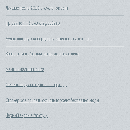
Лучшие песни 2010 скачать торрент
Hp pavilion m6 скачать драйвер
Аудиокнига тур хейердал путешествие на кон тики
Книги скачать бесплатно по лор болезням
Мамы и малыши книга
Скачать игру лего 5 ночей с фредди
Сталкер зов припяти скачать торрент бесплатно моды
Черный экран в far cry 3